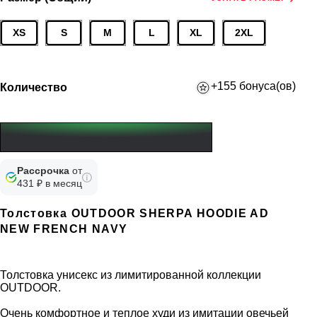
XS
S
M
L
XL
2XL
+155 бонуса(ов)
Количество
Рассрочка
от
431 ₽ в месяц
Толстовка OUTDOOR SHERPA HOODIE AD
NEW FRENCH NAVY
Толстовка унисекс из лимитированной коллекции
OUTDOOR.
Очень комфортное и теплое худи из имитации овечьей