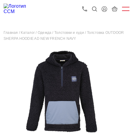
Главная /
Каталог /
Одежда /
Толстовки и худи /
Толстовка OUTDOOR
SHERPA HOODIE AD NEW FRENCH NAVY