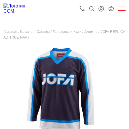
Главная /
Каталог /
Одежда /
Толстовки и худи /
Джемпер JOFA REPLICA
AD TRUE NAVY