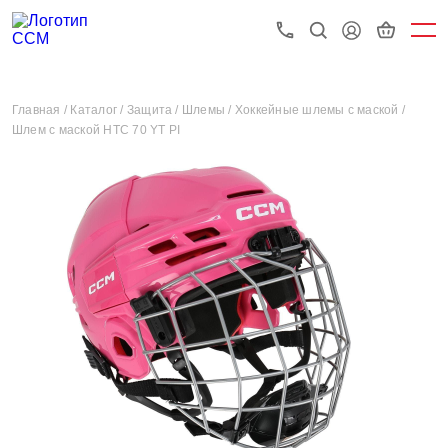
Главная /
Каталог /
Защита /
Шлемы /
Хоккейные шлемы с маской /
Шлем с маской HTC 70 YT PI