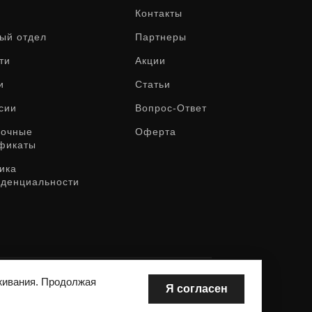
Контакты
ый отдел
Партнеры
ти
Акции
и
Статьи
сии
Вопрос-Ответ
рочные
Оферта
фикаты
ика
денциальности
живания. Продолжая
Я согласен