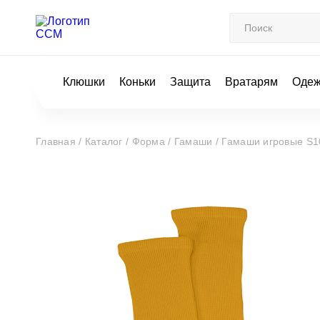
Клюшки
Коньки
Защита
Вратарям
Оде
Главная /
Каталог /
Форма /
Гамаши /
Гамаши игровые S