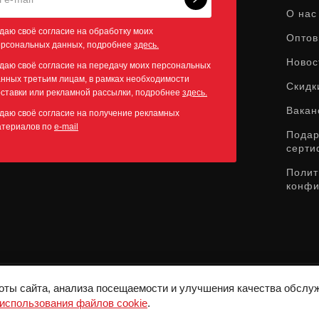
О нас
даю своё согласие на обработку моих
Оптов
ерсональных данных, подробнее
здесь.
Новос
даю своё согласие на передачу моих персональных
нных третьим лицам, в рамках необходимости
Скидк
ставки или рекламной рассылки, подробнее
здесь.
Вакан
даю своё согласие на получение рекламных
атериалов по
e-mail
Пода
серти
Полит
конфи
оты сайта, анализа посещаемости и улучшения качества обслу
СЛУЖБА ПОДДЕРЖКИ:
8-800-775-72-05
использования файлов cookie
.
ВРЕМЯ РАБОТЫ:
10:00 - 19:00 ЕЖЕДНЕВНО