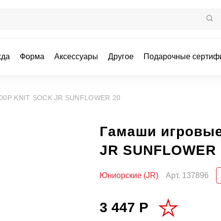
жда
Форма
Аксессуары
Другое
Подарочные сертиф
100P KNIT SOCK JR SUNFLOWER 20
Гамаши игровые
JR SUNFLOWER 
Юниорские (JR)
Арт.
137896
3 447 Р