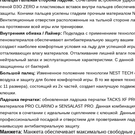
Пальцы/Тыльная сторона ладони:
Сочетание встроенной ударо
пеной D3O ZERO и пластиковых вставок внутри пальцев обеспечи
защиты. Кончики пальцев усилены гладким прочным материалом 
Вентиляционные отверстия расположенные на тыльной стороне лад
на протяжении всей игры или тренировки.
Внутренняя обивка / Лайнер:
Подкладка с применением техноло
пеноматериалов обеспечивают антибактериальную защиту вашим р
создают наиболее комфортные условия на льду для успешной игры
отталкивающих влагу материалов. Отталкивание лишней влаги помо
нейтральный запах и эксплуатационные характеристики. С данной 
защищенны от бактерий.
Большой палец:
Измененное положение технологии NEST TECH 
воздуха и защиту для более комфортной игры. В то же время те
с 11 размера), состоящий из 2х частей, создает наилучшую подви
клюшки.
Ладошка перчатки:
обновленная ладошка перчатки TACKS XF PRO
материалов PRO CLARINO и SENSALAST PRO. Данная комбинация 
перчаток в сочетании с идеальным сцеплением с клюшкой. Данные
профессиональной посадкой и отверстием для проветривания лад
наивысшую антибактериальную защиту.
Манжета:
Манжета обеспечивает максимально свободные д