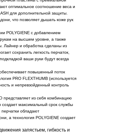
прочной пластины с премиальной
вают оптимальное соотношение веса и
NASH для дополнительной защиты.
они, что позволяет дышать коже рук
гии POLYGIENE с добавлением
укам на высшем уровне, а также
. Лайнер и обработка сделаны из
гает сохранить легкость перчаток,
подкладкой ваши руки будут всегда
обеспечивает повышенный поток
хнология PRO FLEXTHUMB (используется
жность и непревзойденный контроль
 представляет из себя комбинацию
создает максимальный срок службы
 перчатки обладают
они, а технология POLYGIENE создает
вижения запястьем, гибкость и