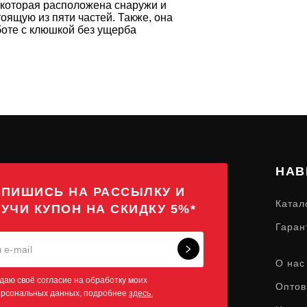
которая расположена снаружи и
оящую из пяти частей. Также, она
боте с клюшкой без ущерба
НАВ
ПИШИСЬ НА РАССЫЛКУ И
Катал
УЧИ КУПОН НА СКИДКУ 5%*
Гаран
О нас
даю своё согласие на обработку моих
Оптов
ерсональных данных, подробнее
здесь.