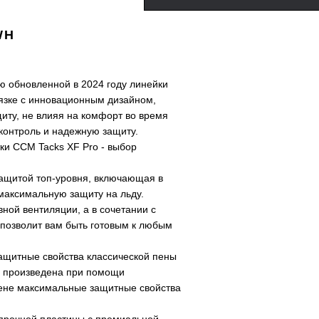
WH
 обновленной в 2024 году линейки
язке с инновационным дизайном,
ту, не влияя на комфорт во время
контроль и надежную защиту.
ки CCM Tacks XF Pro - выбор
защитой топ-уровня, включающая в
максимальную защиту на льду.
ой вентиляции, а в сочетании с
позволит вам быть готовым к любым
ащитные свойства классической пены
а произведена при помощи
пене максимальные защитные свойства