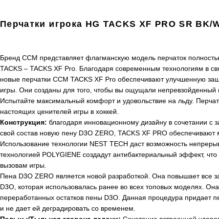
Перчатки игрока HG TACKS XF PRO SR BK/
Бренд CCM представляет флагманскую модель перчаток полностью
TACKS – TACKS XF Pro. Благодаря современным технологиям в св
новые перчатки CCM TACKS XF Pro обеспечивают улучшенную защи
игры. Они созданы для того, чтобы вы ощущали непревзойденный 
Испытайте максимальный комфорт и удовольствие на льду. Перчат
настоящих ценителей игры в хоккей.
Конструкция:
благодаря инновационному дизайну в сочетании с 
свой состав новую пену D3O ZERO, TACKS XF PRO обеспечивают 
Использование технологии NEST TECH даст возможность непрерывн
технологией POLYGIENE создадут антибактериальный эффект, что 
вызовам игры.
Пена D3O ZERO является новой разработкой. Она повышает все з
D3O, которая использовалась ранее во всех топовых моделях. Он
переработанных остатков пены D3O. Данная процедура придает 
и не дает ей деградировать со временем.