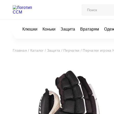
Клюшки
Коньки
Защита
Вратарям
Оде
Главная /
Каталог /
Защита /
Перчатки /
Перчатки игрока