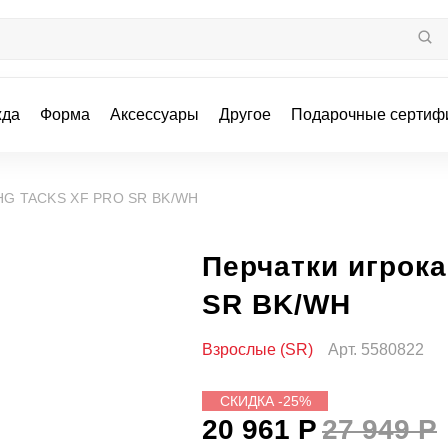
жда
Форма
Аксессуары
Другое
Подарочные сертиф
 HG TACKS XF PRO SR BK/WH
Перчатки игрок
SR BK/WH
Взрослые (SR)
Арт.
5580822
СКИДКА -25%
20 961 Р
27 949 Р