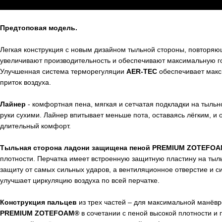
Предтоповая модель.
Легкая конструкция с новым дизайном тыльной стороны, повторя
увеличивают производительность и обеспечивают максимальную го
Улучшенная система терморегуляции
AER-TEC
обеспечивает макс
приток воздуха.
Лайнер
- комфортная пена, мягкая и сетчатая подкладки на тыльн
руки сухими. Лайнер впитывает меньше пота, оставаясь лёгким, и
длительный комфорт.
Тыльная сторона ладони защищена пеной PREMIUM ZOTEFO
плотности. Перчатка имеет встроенную защитную пластину на тыль
защиту от самых сильных ударов, а вентиляционное отверстие и 
улучшает циркуляцию воздуха по всей перчатке.
Конструкция пальцев
из трех частей – для максимальной манёв
PREMIUM ZOTEFOAM®
в сочетании с пеной высокой плотности и 