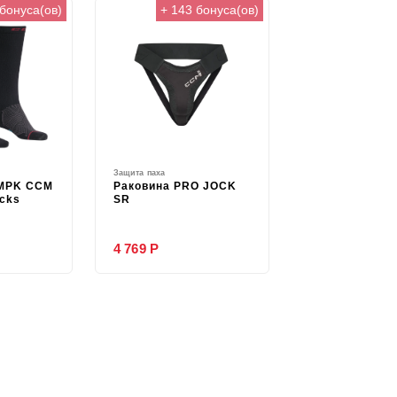
 бонуса(ов)
+ 143 бонуса(ов)
Защита паха
MPK CCM
Раковина PRO JOCK
cks
SR
4 769 Р