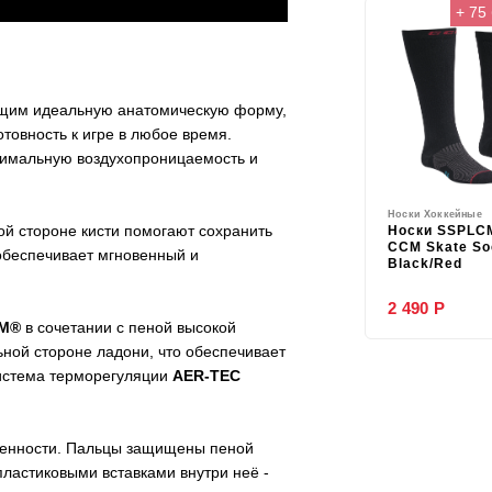
+ 75
ющим идеальную анатомическую форму,
товность к игре в любое время.
имальную воздухопроницаемость и
Носки Хоккейные
ой стороне кисти помогают сохранить
Носки SSPLC
CCM Skate So
 обеспечивает мгновенный и
Black/Red
2 490 Р
AM®
в сочетании с пеной высокой
ной стороне ладони, что обеспечивает
система терморегуляции
AER-TEC
ренности. Пальцы защищены пеной
пластиковыми вставками внутри неё -