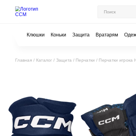
Клюшки
Коньки
Защита
Вратарям
Оде
Главная /
Каталог /
Защита /
Перчатки /
Перчатки игрока