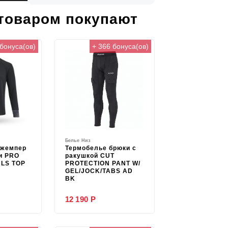
 товаром покупают
 бонуса(ов)
+ 366 бонуса(ов)
Белье Низ
джемпер
Термобелье брюки с
и PRO
ракушкой CUT
LS TOP
PROTECTION PANT W/
GEL/JOCK/TABS AD
BK
12 190 Р