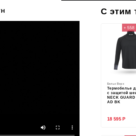
С этим
WH
+ 558
Белье Верх
Термобелье 
с защитой ше
NECK GUARD 
AD BK
18 595 Р