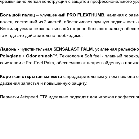
чрезвычайно лёгкая конструкция с защитой профессионального ур
Большой палец
– улучшенный
PRO FLEXTHUMB
, начиная с раз
палец, состоящий из 2 частей, обеспечивает лучшую подвижность 
Вентилируемая сетка на тыльной стороне большого пальца обеспе
там, где это действительно необходимо.
Ладонь
- чувствительная
SENSALAST
PALM
, усиленная рельефно
P
olygiene
+
Оdor crunch
™. Технология Soft feel - плавный перех
сочетании с Pro-Feel Palm, обеспечивают непревзойденную прочно
Короткая открытая манжета
с предварительным углом наклона о
движения запястья и повышенную защиту.
Перчатки Jetspeed FT8 идеально подходят для игроков профессио