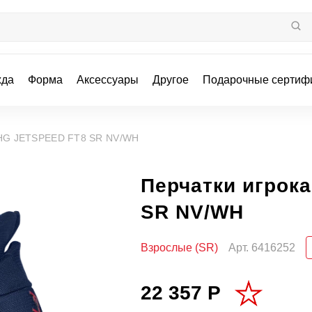
жда
Форма
Аксессуары
Другое
Подарочные сертиф
 HG JETSPEED FT8 SR NV/WH
Перчатки игрок
SR NV/WH
Взрослые (SR)
Арт.
6416252
22 357 Р