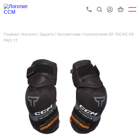
Главная /
Каталог /
Защита /
Налокотники /
Налокотники EP TACKS XR
PRO YT