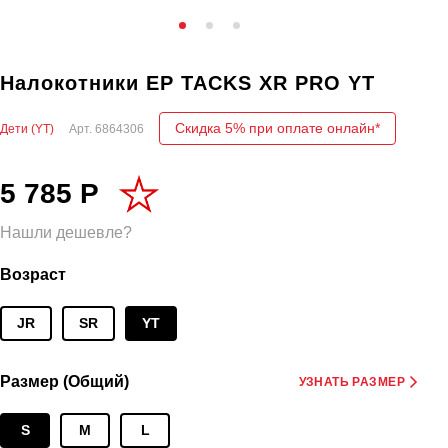
Налокотники EP TACKS XR PRO YT
Скидка 5% при оплате онлайн*
Дети (YT)
Арт.
6864306
5 785 Р
Нашли дешевле?
Возраст
JR
SR
YT
Размер (Общий)
УЗНАТЬ РАЗМЕР
S
M
L