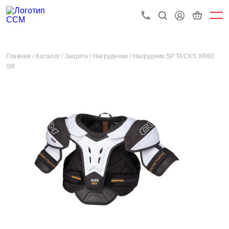
Главная /
Каталог /
Защита /
Нагрудники /
Нагрудник SP TACKS XR80
SR