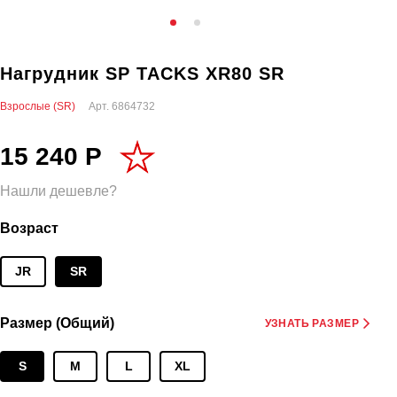
Нагрудник SP TACKS XR80 SR
Взрослые (SR)
Арт.
6864732
15 240 Р
Нашли дешевле?
Возраст
JR
SR
Размер (Общий)
УЗНАТЬ РАЗМЕР
S
M
L
XL