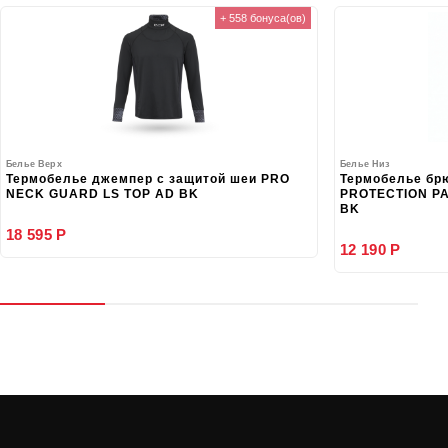
+ 558 бонуса(ов)
Белье Верх
Белье Низ
Термобелье джемпер с защитой шеи PRO
Термобелье бр
NECK GUARD LS TOP AD BK
PROTECTION PA
BK
18 595 Р
12 190 Р