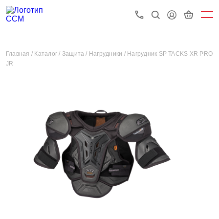
Главная /
Каталог /
Защита /
Нагрудники /
Нагрудник SP TACKS XR PRO
JR