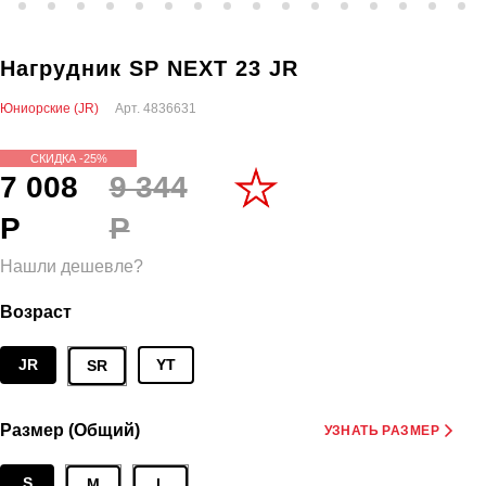
Нагрудник SP NEXT 23 JR
Юниорские (JR)
Арт.
4836631
СКИДКА -25%
7 008
9 344
Р
Р
Нашли дешевле?
Возраст
JR
YT
SR
Размер (Общий)
УЗНАТЬ РАЗМЕР
S
M
L