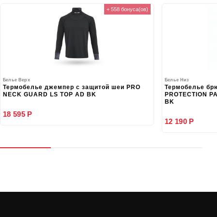
+ 558 бонуса(ов)
Белье Верх
Белье Низ
Термобелье джемпер с защитой шеи PRO
Термобелье бр
NECK GUARD LS TOP AD BK
PROTECTION PA
BK
18 595 Р
12 190 Р