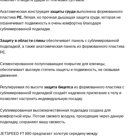
помогает отводить удары от плечевых суставов.
Анатомическая конструкция
защиты груди
выполнена формованного
пластика
PE
.
Лёгкая, но прочная дышащая защита груди, которая не
ограничивает подвижность и очень комфортна благодаря
сублимированной подкладке.
Защиту в области спины
обеспечивает панель с сублимированной
подкладкой, а также анатомическая панель из формованного пластика
PE.
Сегментированное полуплавающее покрытие для ключицы,
обеспечивает высокую степень защиты и подвижность, не сковывая
движения.
Регулируемая по высоте
защита бицепса
из формованного пластика с
сублимированной подкладкой создаёт надежное прилегание к телу и
позволяет настроить индивидуальную посадку.
Сублимированная высококачественная подкладка создана для
комфортной игры. Потоки свежего воздуха, проходящие через данную
подкладку, сохраняют вашу свежесть.
JETSPEED FT 880 предлагает золотую середину между