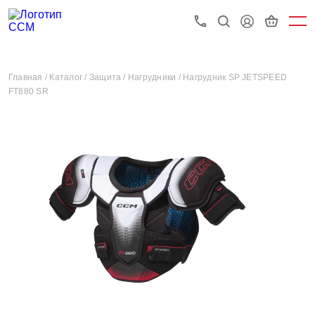
Главная /
Каталог /
Защита /
Нагрудники /
Нагрудник SP JETSPEED
FT880 SR