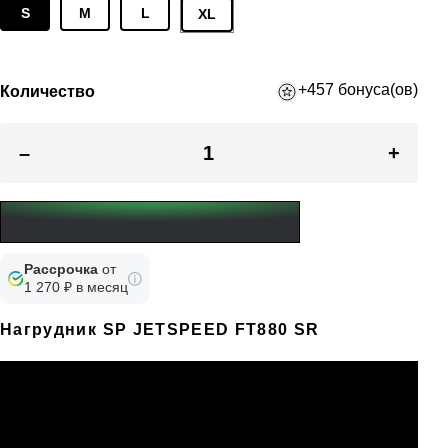
S
M
L
XL
+457 бонуса(ов)
Количество
–
+
Рассрочка
от
1 270 ₽ в месяц
Нагрудник SP JETSPEED FT880 SR