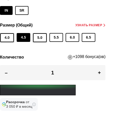
IN
SR
Размер (Общий)
УЗНАТЬ РАЗМЕР
4.5
5.5
6.0
6.5
4.0
5.0
Этот товар просматривают 34 человека
+1098 бонуса(ов)
Количество
–
+
Рассрочка
от
3 050 ₽ в месяц