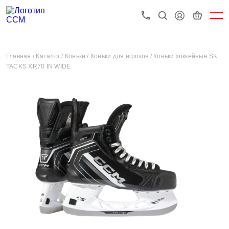
Главная /
Каталог /
Коньки /
Коньки для игроков /
Коньки хоккейные SK
TACKS XR70 IN WIDE