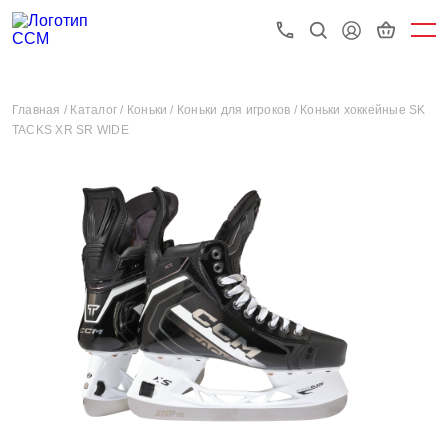
Главная /
Каталог /
Коньки /
Коньки для игроков /
Коньки хоккейные SK
TACKS XR SR WIDE