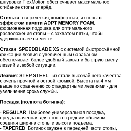
шнуровки FlexMotion обеспечивает максимальное
сгибание стопы вперёд.
Стелька:
сверхлегкая, комфортная, из пены
с
эффектом памяти ADPT MEMORY FOAM
,
формованная подошва для оптимального
расположения стопы – с захватом пятки, чтобы
удерживать ее на месте.
Стакан
:
SPEEDBLADE XS
с системой быстросъёмной
фиксации лезвия с увеличенным барабаном
обеспечивает более удобный захват и быструю смену
лезвий в любой ситуации.
Лезвия: STEP STEEL
- из стали высочайшего качества
с очень прочной и острой кромкой. Высота на 4 мм
выше по сравнению со стандартными лезвиями - для
увеличения срока службы.
Посадка (полнота ботинка):
-
REGULAR
Наиболее универсальная посадка,
предназначенная для стоп со средним объемом:
средняя ширина стопы и высота подъема.
-
TAPERED
Ботинок заужен в передней части стопы,