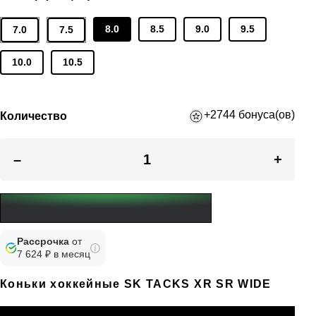
8.0
8.5
9.0
9.5
7.0
7.5
10.0
10.5
+2744 бонуса(ов)
Количество
–
+
Рассрочка
от
7 624 ₽ в месяц
Коньки хоккейные SK TACKS XR SR WIDE