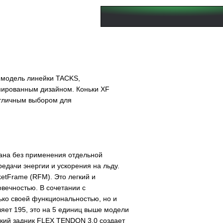
 модель линейки
TACKS
,
мированным дизайном. Коньки
XF
отличным выбором для
.
ана без применения отдельной
едачи энергии и ускорения на льду.
etFrame (
RFM
)
. Это легкий и
вечностью. В сочетании с
ко своей функциональностью, но и
ляет 195, это на 5 единиц выше модели
бкий задник
FLEX TENDON 3.0 создает