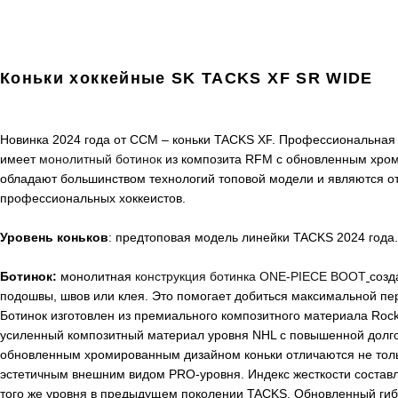
Коньки хоккейные SK TACKS XF SR WIDE
Новинка 2024 года от CCM – коньки
TACKS
XF
. Профессиональная
имеет
монолитный ботинок
из композита RFM с обновленным хро
обладают большинством технологий топовой модели и являются 
профессиональных хоккеистов.
Уровень коньков
: предтоповая модель линейки
TACKS
2024 года
Ботинок:
монолитная
конструкция ботинка ONE-PIECE BOOT
созд
подошвы, швов или клея. Это помогает добиться максимальной пер
Ботинок изготовлен из премиального композитного материала Rock
усиленный композитный материал уровня NHL с повышенной долго
обновленным хромированным дизайном коньки отличаются не толь
эстетичным внешним видом PRO-уровня.
Индекс жесткости состав
того же уровня в предыдущем поколении
TACKS
. Обновленный ги