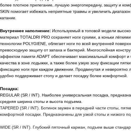
более плотное прилегание, лучшую энергопередачу, защиту и ком
SKIN помогает избежать неприятные травмы и увеличить диапазон
катание.
Внутреннее наполнение:
Используемый в топовой модели
высоко
материал TOTALDRI PRO сохраняет ноги сухими, а коньки лёгкими
технологии POLYGIENE, облегает ноги по всей внутренней поверхн
превосходную защиту от запаха и бактерий
.
Многослойная констру
эффектом памяти ADАPT обеспечивает максимальный комфорт и 
качества в зоне лодыжки, а также более узкую зону фиксации пятк
фиксацию ноги при каждом движении.
Продвинутая и невероятно
удобно поддерживает стопу и делает посадку более комфортной.
Посадка:
REGULAR (SR / INT). Наиболее универсальная посадка, предназна
средняя ширина стопы и высота подъема.
TAPERED (SR / INT). Ботинок заужен в передней части стопы, пятк
комфортной посадки. Предназначены для узкой стопы и низкого п
WIDE (SR / INT). Глубокий пяточный карман, подъем выше стандар