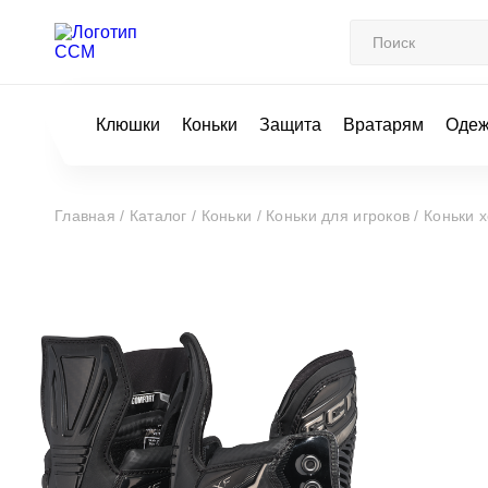
Клюшки
Коньки
Защита
Вратарям
Оде
Главная /
Каталог /
Коньки /
Коньки для игроков /
Коньки 