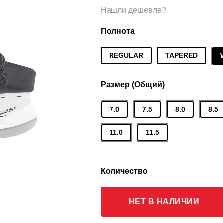
Нашли дешевле?
Полнота
REGULAR
TAPERED
Размер (Общий)
7.0
7.5
8.0
8.5
11.0
11.5
Количество
НЕТ В НАЛИЧИИ