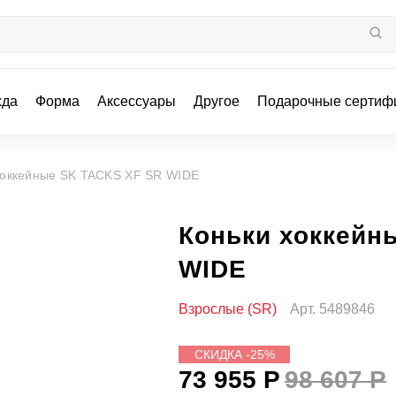
жда
Форма
Аксессуары
Другое
Подарочные сертиф
хоккейные SK TACKS XF SR WIDE
Коньки хоккейн
WIDE
Взрослые (SR)
Арт.
5489846
СКИДКА -25%
73 955 Р
98 607 Р