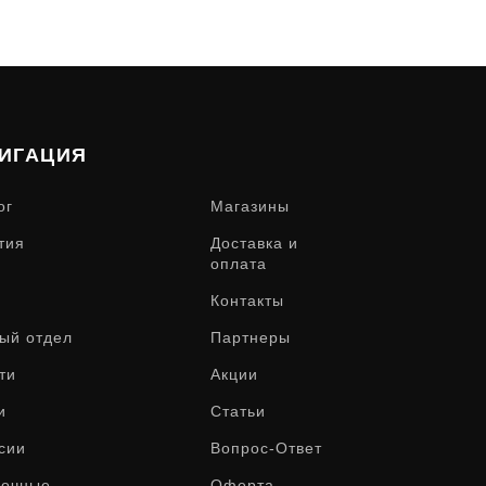
ИГАЦИЯ
ог
Магазины
тия
Доставка и
оплата
Контакты
ый отдел
Партнеры
ти
Акции
и
Статьи
сии
Вопрос-Ответ
рочные
Оферта