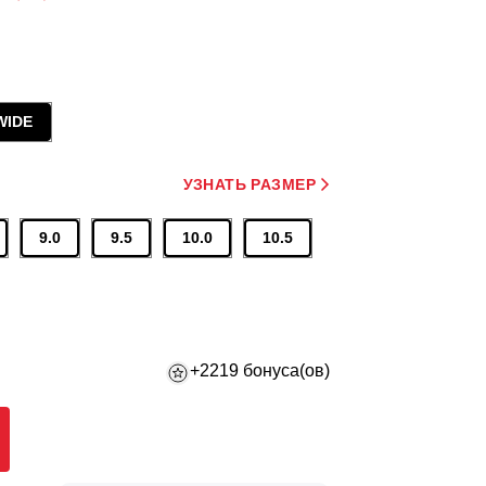
WIDE
УЗНАТЬ РАЗМЕР
9.0
9.5
10.0
10.5
+2219 бонуса(ов)