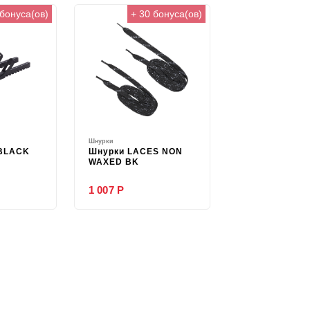
 бонуса(ов)
+ 30 бонуса(ов)
Шнурки
 BLACK
Шнурки LACES NON
WAXED BK
1 007 Р