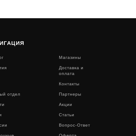
ИГАЦИЯ
ог
Магазины
тия
Доставка и
оплата
Контакты
ый отдел
Партнеры
ти
Акции
и
Статьи
сии
Вопрос-Ответ
рочные
Оферта