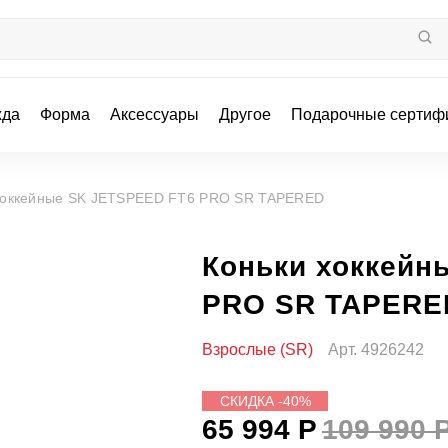
жда
Форма
Аксессуары
Другое
Подарочные сертиф
хоккейные SK JETSPEED FT6 PRO SR TAPERED
Коньки хоккейн
PRO SR TAPERE
Взрослые (SR)
Арт.
4926242
СКИДКА -40%
65 994 Р
109 990 