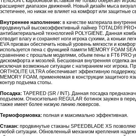
TENDON с карбоновой вставкой не только оберегает игрока
расширяет диапазон движений. Новый дизайн мыса визуал
эстетичнее, но никак не влияет на комфорт или защитные с
Внутреннее наполнение:
в качестве материала внутренне
продвинутый высокоэффективный лайнер TOTALDRI PRO+ 
антибактериальной технологией POLYGIENE. Данная комби
отводит влагу и сохраняет ноги игрока сухими, а коньки л
EVA призван обеспечить новый уровень мягкости и комфор
используется пена с функцией памяти MEMORY FOAM SE
сравнению с прошлым моделями, объем пены в FT6 PRO ув
дискомфорта и мозолей. Бесшовная внутренняя отделка ана
исключая возможные ситуации с натиранием ног игрока. П
ORTHOLITE ULTRA обеспечивает эффективную поддержку, 
MEMORY FOAM, применяемая в конструкции защитного язы
контур подъема стопы.
Посадка:
TAPERED (SR / INT). Данная посадка предназначе
подъемом. Относительно REGULAR ботинок заужен в передн
также имеет более низкую линию люверсов.
Термоформовка:
полная и максимально эффективная.
Стакан:
продвинутые стаканы SPEEDBLADE XS позволяют 
любой ситуации. Обновленный механизм крепления надежн