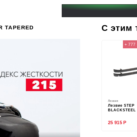
С этим
SR TAPERED
+ 777
Лезвия
Лезвие STEP
BLACKSTEEL 
25 915 Р