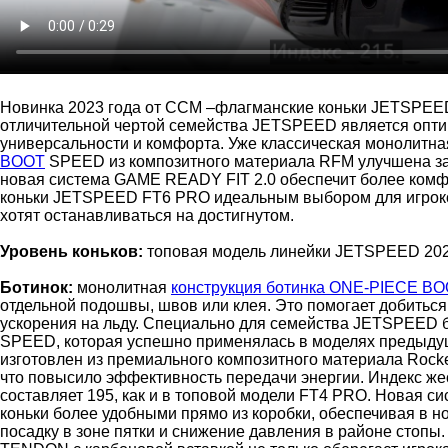
Новинка 2023 года от CCM –флагманские коньки JETSPEE
отличительной чертой семейства JETSPEED является опти
универсальности и комфорта. Уже классическая монолитн
BOOT
SPEED из композитного материала RFM улучшена за 
новая система GAME READY FIT 2.0 обеспечит более комф
коньки JETSPEED FT6 PRO идеальным выбором для игроков
хотят останавливаться на достигнутом.
Уровень коньков:
топовая модель линейки JETSPEED 202
Ботинок:
монолитная
конструкция ботинка ONE-PIECE B
отдельной подошвы, швов или клея. Это помогает добитьс
ускорения на льду. Специально для семейства JETSPEED 
SPEED, которая успешно применялась в моделях предыдущ
изготовлен из премиального композитного материала Rock
что повысило эффективность передачи энергии. Индекс жес
составляет 195, как и в топовой модели FT4 PRO. Новая с
коньки более удобными прямо из коробки, обеспечивая в н
посадку в зоне пятки и снижение давления в районе стопы