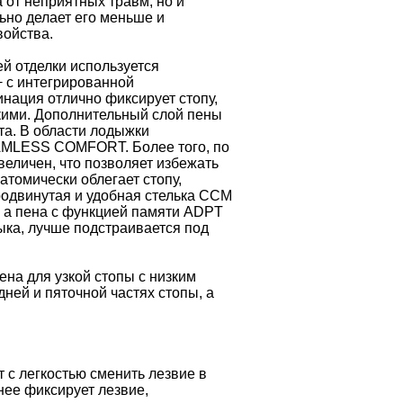
 от неприятных травм, но и
ьно делает его меньше и
войства.
й отделки используется
с интегрированной
нация отлично фиксирует стопу,
егкими. Дополнительный слой пены
та. В области лодыжки
AMLESS COMFORT. Более того, по
еличен, что позволяет избежать
томически облегает стопу,
родвинутая и удобная стелька CCM
а пена c функцией памяти ADPT
ка, лучше подстраивается под
на для узкой стопы с низким
ей и пяточной частях стопы, а
с легкостью сменить лезвие в
ее фиксирует лезвие,