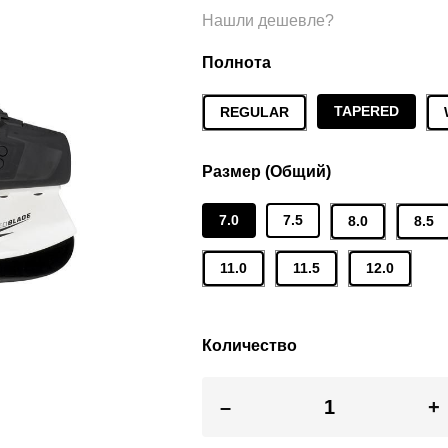
Нашли дешевле?
Полнота
TAPERED
REGULAR
Размер (Общий)
7.0
7.5
8.0
8.5
11.0
11.5
12.0
Количество
–
+