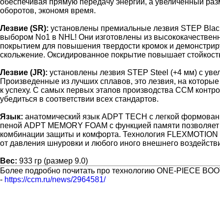
обеспечивая прямую передачу энергии, а увеличенный раз
оборотов, экономя время.
Лезвие (SR):
установлены премиальные лезвия STEP Blacks
выбором No1 в NHL! Они изготовлены из высококачественн
покрытием для повышения твердости кромок и демонстри
скольжение. Оксидированное покрытие повышает стойкость
Лезвие (JR):
установлены лезвия STEP Steel (+4 мм) с уве
Произведенные из лучших сплавов, это лезвия, на которые
к успеху. С самых первых этапов производства CCM контр
убедиться в соответствии всех стандартов.
Язык:
анатомический язык ADPT TECH с легкой формован
пеной ADPT MEMORY FOAM с функцией памяти позволяет 
комбинации защиты и комфорта. Технология FLEXMOTION
от давления шнуровки и любого иного внешнего воздейств
Вес:
933 гр (размер 9.0)
Более подробно почитать про технологию ONE-PIECE BOOT
-
https://ccm.ru/news/2964581/