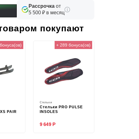
Рассрочка
от
5 500 ₽ в месяц
 товаром покупают
 бонуса(ов)
+ 289 бонуса(ов)
Стельки
Стельки PRO PULSE
XS PAIR
INSOLES
9 649 Р