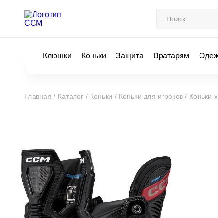
Клюшки
Коньки
Защита
Вратарям
Оде
Главная /
Каталог /
Коньки /
Коньки для игроков /
Коньки 