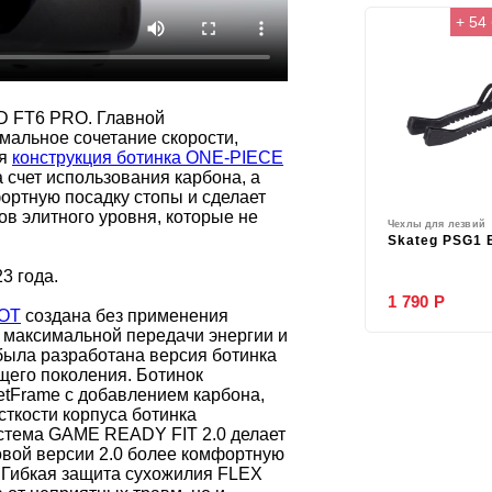
+ 54
D FT6 PRO. Главной
мальное сочетание скорости,
ая
конструкция ботинка ONE-PIECE
счет использования карбона, а
ортную посадку стопы и сделает
 элитного уровня, которые не
Чехлы для лезвий
Skateg PSG1
3 года.
1 790 Р
OOT
создана без применения
я максимальной передачи энергии и
была разработана версия ботинка
его поколения. Ботинок
etFrame с добавлением карбона,
ткости корпуса ботинка
истема GAME READY FIT 2.0 делает
овой версии 2.0 более комфортную
. Гибкая защита сухожилия FLEX