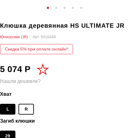
Клюшка деревянная HS ULTIMATE JR
Юниорские (JR)
Арт.
5016449
Скидка 5% при оплате онлайн*
5 074 Р
Нашли дешевле?
Хват
L
R
Загиб клюшки
29