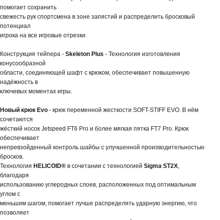
помогает сохранить
свежесть рук спортсмена в зоне запястий и распределить бросковый
потенциал
игрока на все игровые отрезки.
Конструкция тейпера -
Skeleton Plus
- Технология изготовления
конусообразной
области, соединяющей шафт с крюком, обеспечивает повышенную
надёжность в
ключевых моментах игры.
Новый крюк Evo
- крюк переменной жесткости SOFT-STIFF EVO. В нём
сочетаются
жёсткий носок Jetspeed FT6 Pro и более мягкая пятка FT7 Pro. Крюк
обеспечивает
непревзойденный контроль шайбы с улучшенной производительностью
бросков.
Технология
HELICOID®
в сочетании с технологией
Sigma ST2X
,
благодаря
использованию углеродных слоев, расположенных под оптимальным
углом с
меньшим шагом, помогает лучше распределять ударную энергию, что
позволяет