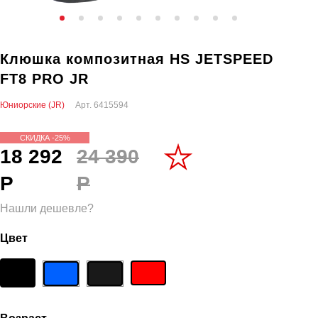
Клюшка композитная HS JETSPEED
FT8 PRO JR
Юниорские (JR)
Арт.
6415594
СКИДКА -25%
18 292
24 390
Р
Р
Нашли дешевле?
Цвет