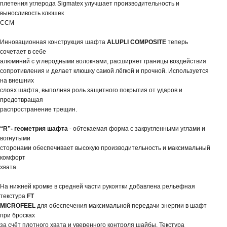
плетения углерода Sigmatex улучшает производительность и
выносливость клюшек
ССМ
Инновационная конструкция шафта
ALUPLI COMPOSITE
теперь
сочетает в себе
алюминий с углеродными волокнами, расширяет границы воздействия
сопротивления и делает клюшку самой лёгкой и прочной. Используется
на внешних
слоях шафта, выполняя роль защитного покрытия от ударов и
предотвращая
распространение трещин.
“R”- геометрия шафта
- обтекаемая форма с закругленными углами и
вогнутыми
сторонами обеспечивает высокую производительность и максимальный
комфорт
хвата.
На нижней кромке в средней части рукоятки добавлена рельефная
текстура
FT
MICROFEEL
для обеспечения максимальной передачи энергии в шафт
при бросках
за счёт плотного хвата и уверенного контроля шайбы. Текстура