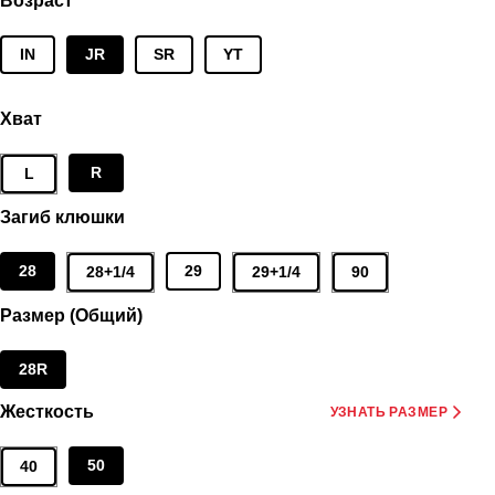
Возраст
IN
JR
SR
YT
Хват
R
L
Загиб клюшки
28
29
28+1/4
29+1/4
90
Размер (Общий)
28R
Жесткость
УЗНАТЬ РАЗМЕР
50
40