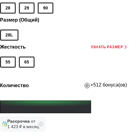
28
29
90
Размер (Общий)
28L
Жесткость
УЗНАТЬ РАЗМЕР
55
65
+512 бонуса(ов)
Количество
Рассрочка
от
1 423 ₽ в месяц