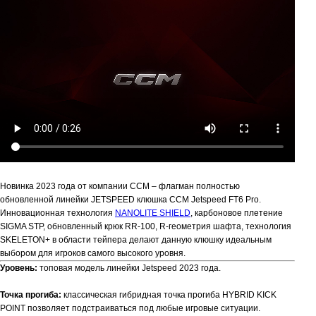
Новинка 2023 года от компании CCM – флагман полностью
обновленной линейки JETSPEED клюшка CCM Jetspeed FT6 Pro.
Инновационная технология
NANOLITE SHIELD
, карбоновое плетение
SIGMA STP, обновленный крюк RR-100, R-геометрия шафта, технология
SKELETON+ в области тейпера делают данную клюшку идеальным
выбором для игроков самого высокого уровня.
Уровень:
топовая модель линейки Jetspeed 2023 года.
Точка прогиба:
классическая гибридная точка прогиба HYBRID KICK
POINT позволяет подстраиваться под любые игровые ситуации.