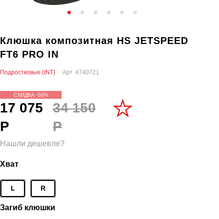
Клюшка композитная HS JETSPEED
FT6 PRO IN
Подростковые (INT)
Арт.
4740721
СКИДКА -50%
17 075
34 150
Р
Р
Нашли дешевле?
Хват
L
R
Загиб клюшки