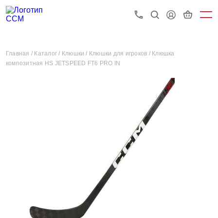
Главная /
Каталог /
Клюшки /
Клюшки для игроков /
Клюшка
композитная HS JETSPEED FT6 PRO IN