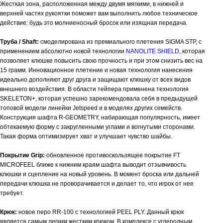
Жесткая зона, расположенная между двумя мягкими, в нижней и
верхней частях рукоятки поможет вам выполнить любое техническое
действие: будь это молниеносный бросок или изящная передача.
Труба / Shaft:
смоделирована из премиального плетения SIGMA STP, с
применением абсолютно новой технологии
NANOLITE SHIELD
, которая
позволяет клюшке повысить свою прочность и при этом снизить вес на
15 грамм. Инновационное плетение и новая технология нанесения
идеально дополняют друг друга и защищают клюшку от всех видов
внешнего воздействия. В области тейпера применена технология
SKELETON+, которая успешно зарекомендовала себя в предыдущей
топовой модели линейки Jetspeed и в моделях других семейств.
Конструкция шафта R-GEOMETRY, набирающая популярность, имеет
обтекаемую форму с закругленными углами и вогнутыми сторонами.
Такая форма оптимизирует хват и улучшает чувство шайбы.
Покрытие Grip:
обновленное противоскользящее покрытие FT
MICROFEEL ближе к нижним краям шафта выводит отзывчивость
клюшки и сцепление на новый уровень. В момент броска или дальней
передачи клюшка не проворачивается и делает то, что игрок от нее
требует.
Крюк:
новое перо RR-100 с технологией PEEL PLY. Данный крюк
является самым легким жестким крюком. В комплексе с углеродным