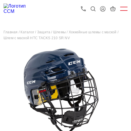
Главная /
Каталог /
Защита /
Шлемы /
Хоккейные шлемы с маской /
Шлем с маской HTC TACKS 210 SR NV