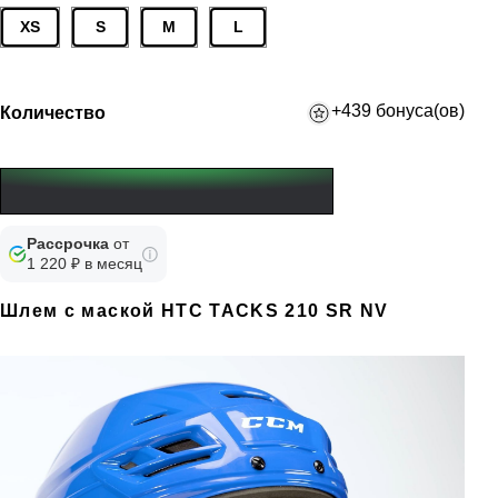
XS
S
M
L
+439 бонуса(ов)
Количество
Рассрочка
от
1 220 ₽ в месяц
Шлем с маской HTC TACKS 210 SR NV