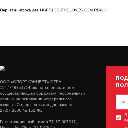
Перчатки игрока дет. HGFT1 JS JR GLOVES CCM RDWH
ПОД
ООО «СПОРТКОНЦЕПТ» ОГРН
ПОЛ
1147746951714 является оператором,
осуществляющим обработку персональных
данных на основании Федерального
закона «О персональных данных» от
27.07.2006 № 152-ФЗ.
Я 
п
Регистрационный номер 77-17-007317,
Приказ № 226 от 21.08.2017