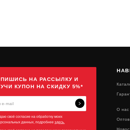
НАВ
ПИШИСЬ НА РАССЫЛКУ И
Катал
УЧИ КУПОН НА СКИДКУ 5%*
Гаран
О нас
даю своё согласие на обработку моих
Оптов
ерсональных данных, подробнее
здесь.
Новос