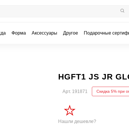
жда
Форма
Аксессуары
Другое
Подарочные сертиф
HGFT1 JS JR G
Арт.
191871
Скидка 5% при о
Нашли дешевле?