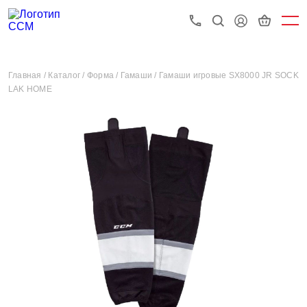
Главная /
Каталог /
Форма /
Гамаши /
Гамаши игровые SX8000 JR SOCK
LAK HOME