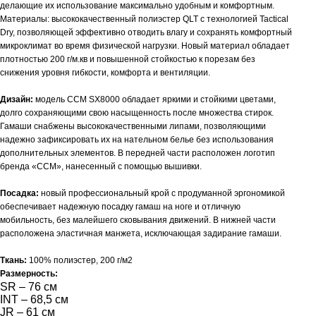
делающие их использование максимально удобным и комфортным.
Материалы: высококачественный полиэстер QLT с технологией Tactical
Dry, позволяющей эффективно отводить влагу и сохранять комфортный
микроклимат во время физической нагрузки. Новый материал обладает
плотностью 200 г/м.кв и повышенной стойкостью к порезам без
снижения уровня гибкости, комфорта и вентиляции.
Дизайн:
модель CCM SX8000 обладает яркими и стойкими цветами,
долго сохраняющими свою насыщенность после множества стирок.
Гамаши снабжены высококачественными липами, позволяющими
надежно зафиксировать их на нательном белье без использования
дополнительных элементов. В передней части расположен логотип
бренда «CCM», нанесенный с помощью вышивки.
Посадка:
новый профессиональный крой с продуманной эргономикой
обеспечивает надежную посадку гамаш на ноге и отличную
мобильность, без малейшего сковывания движений. В нижней части
расположена эластичная манжета, исключающая задирание гамаши.
Ткань:
100% полиэстер, 200 г/м2
Размерность:
SR – 76 см
INT – 68,5 см
JR – 61 см