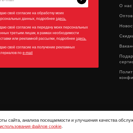
О нас
даю своё согласие на обработку моих
Оптов
ерсональных данных, подробнее
здесь.
Новос
даю своё согласие на передачу моих персональных
нных третьим лицам, в рамках необходимости
Скидк
ставки или рекламной рассылки, подробнее
здесь.
Вакан
даю своё согласие на получение рекламных
атериалов по
e-mail
Пода
серти
Полит
конфи
оты сайта, анализа посещаемости и улучшения качества обслу
СЛУЖБА ПОДДЕРЖКИ:
8-800-775-72-05
использования файлов cookie
.
ВРЕМЯ РАБОТЫ:
10:00 - 19:00 ЕЖЕДНЕВНО