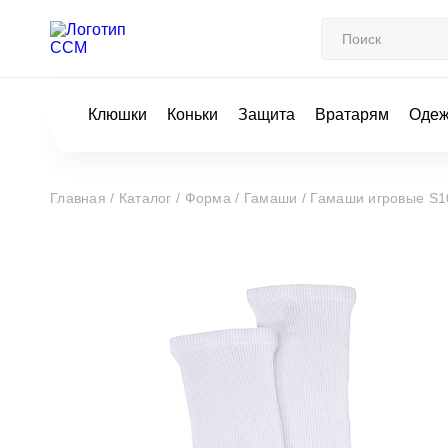
Клюшки
Коньки
Защита
Вратарям
Оде
Главная /
Каталог /
Форма /
Гамаши /
Гамаши игровые S1