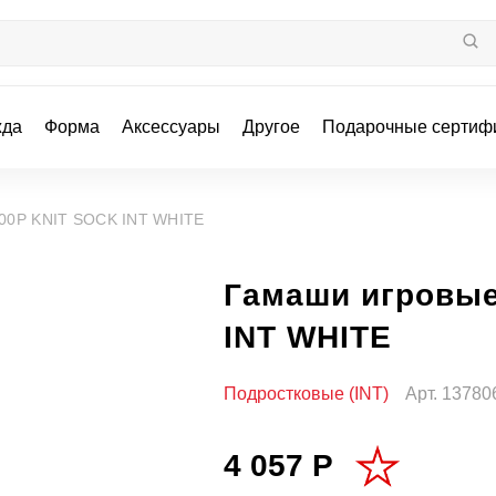
жда
Форма
Аксессуары
Другое
Подарочные сертиф
00P KNIT SOCK INT WHITE
Гамаши игровые
INT WHITE
Подростковые (INT)
Арт.
13780
4 057 Р