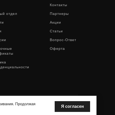
Контакты
ый отдел
Партнеры
ти
Акции
и
Статьи
сии
Вопрос-Ответ
рочные
Оферта
фикаты
ика
денциальности
живания. Продолжая
Я согласен