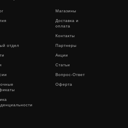
ог
Магазины
тия
Доставка и
оплата
Контакты
ый отдел
Партнеры
ти
Акции
и
Статьи
сии
Вопрос-Ответ
рочные
Оферта
фикаты
ика
денциальности