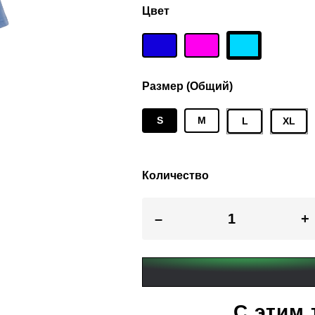
Цвет
Размер (Общий)
S
M
L
XL
Количество
–
+
С этим