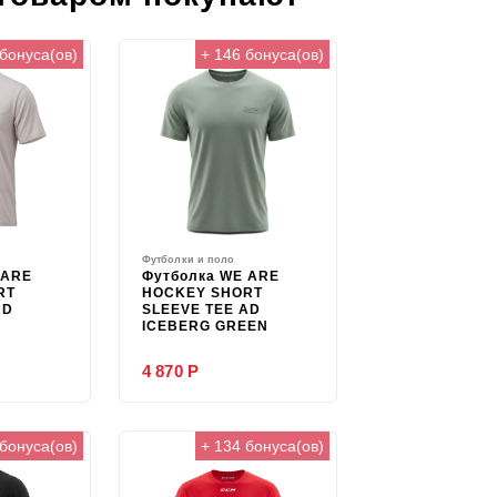
 бонуса(ов)
+ 146 бонуса(ов)
Футболки и поло
 ARE
Футболка WE ARE
RT
HOCKEY SHORT
AD
SLEEVE TEE AD
ICEBERG GREEN
4 870 Р
 бонуса(ов)
+ 134 бонуса(ов)