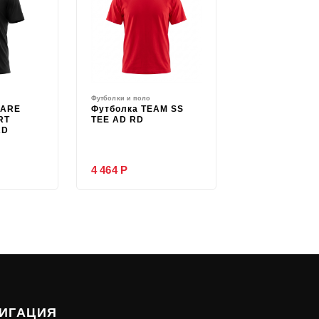
Футболки и поло
 ARE
Футболка TEAM SS
RT
TEE AD RD
AD
4 464 Р
ИГАЦИЯ