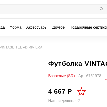
жда
Форма
Аксессуары
Другое
Подарочные сертиф
 VINTAGE TEE AD RIVIERA
Футболка VINTA
Взрослые (SR)
Арт.
6751978
4 667 Р
Нашли дешевле?