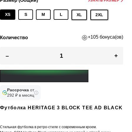
Размер (Общий)
УЗНАТЬ РАЗМЕР
XS
S
M
L
XL
2XL
+105 бонуса(ов)
Количество
–
+
Рассрочка
от
292 ₽ в месяц
Футболка HERITAGE 3 BLOCK TEE AD BLACK
Стильная футболка в ретро-стиле с современным кроем.