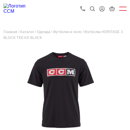
Главная /
Каталог /
Одежда /
Футболки и поло /
Футболка HERITAGE 3
BLOCK TEE AD BLACK