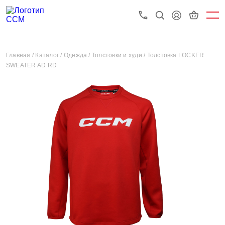
Главная /
Каталог /
Одежда /
Толстовки и худи /
Толстовка LOCKER
SWEATER AD RD