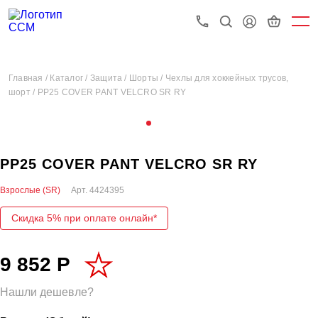
Главная /
Каталог /
Защита /
Шорты /
Чехлы для хоккейных трусов,
шорт /
PP25 COVER PANT VELCRO SR RY
PP25 COVER PANT VELCRO SR RY
Взрослые (SR)
Арт.
4424395
Скидка 5% при оплате онлайн*
9 852 Р
Нашли дешевле?