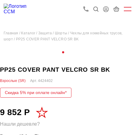
Главная /
Каталог /
Защита /
Шорты /
Чехлы для хоккейных трусов,
шорт /
PP25 COVER PANT VELCRO SR BK
PP25 COVER PANT VELCRO SR BK
Взрослые (SR)
Арт.
4424402
Скидка 5% при оплате онлайн*
9 852 Р
Нашли дешевле?