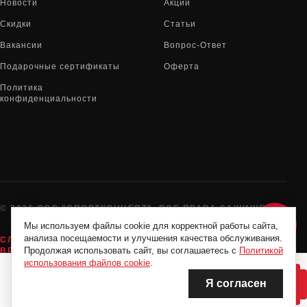
Новости
Акции
Скидки
Статьи
Вакансии
Вопрос-Ответ
Подарочные сертификаты
Оферта
Политика
конфиденциальности
© 2026 ООО "СПОРТКОНЦЕПТ". ВСЕ ПРАВА ЗАЩИЩЕНЫ
Мы используем файлы cookie для корректной работы сайта,
анализа посещаемости и улучшения качества обслуживания.
СЛУЖБА ПОДДЕРЖКИ:
8-800-775-72-05
Продолжая использовать сайт, вы соглашаетесь с
Политикой
ВРЕМЯ РАБОТЫ:
10:00 - 19:00 ЕЖЕДНЕВНО
использования файлов cookie
.
Я согласен
НЕТ В НАЛИЧИИ
НЕТ В НАЛИЧИИ
Нашли дешевле?