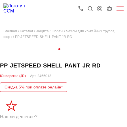
Главная /
Каталог /
Защита /
Шорты /
Чехлы для хоккейных трусов,
шорт /
PP JETSPEED SHELL PANT JR RD
PP JETSPEED SHELL PANT JR RD
Юниорские (JR)
Арт.
2455013
Скидка 5% при оплате онлайн*
Нашли дешевле?