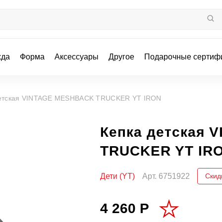
жда
Форма
Аксессуары
Другое
Подарочные сертиф
детская VINTAGE MESHBACK TRUCKER YT IRON
Кепка детская
TRUCKER YT IR
Дети (YT)
Арт.
6751922
Скид
4 260 Р