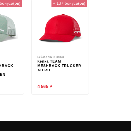
 бонуса(ов)
+ 137 бонуса(ов)
Бейсболки и кепки
E
Кепка TEAM
HBACK
MESHBACK TRUCKER
AD RD
EEN
4 565 Р