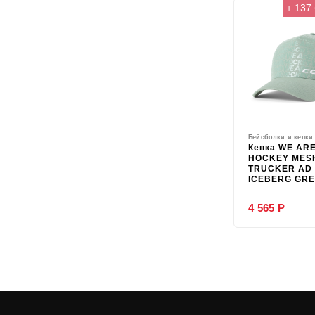
+ 137
Бейсболки и кепки
Кепка WE AR
HOCKEY MES
TRUCKER AD
ICEBERG GR
4 565 Р