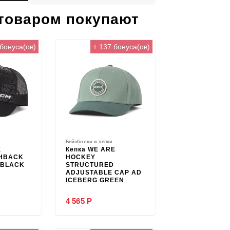
 товаром покупают
 бонуса(ов)
+ 137 бонуса(ов)
Бейсболки и кепки
E
Кепка WE ARE
HBACK
HOCKEY
 BLACK
STRUCTURED
ADJUSTABLE CAP AD
ICEBERG GREEN
4 565 Р