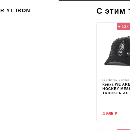
С этим
R YT IRON
+ 137
Бейсболки и кепки
Кепка WE AR
HOCKEY MES
TRUCKER AD
4 565 Р