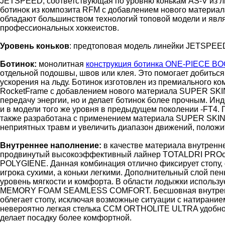
JETSPEED, соответствующая по уровню конькам AS-V из 
ботинок из композита RFM с добавлением нового материа
обладают большинством технологий топовой модели и яв
профессиональных хоккеистов.
Уровень коньков
: предтоповая модель линейки JETSPEED
Ботинок:
монолитная
конструкция ботинка ONE-PIECE B
отдельной подошвы, швов или клея. Это помогает добитьс
ускорения на льду. Ботинок изготовлен из премиального к
RocketFrame с добавлением нового материала SUPER SKIN,
передачу энергии, но и делает ботинок более прочным. Инде
и в модели того же уровня в предыдущем поколении -FT4
также разработана с применением материала SUPER SKIN,
неприятных травм и увеличить диапазон движений, положит
Внутреннее наполнение:
в качестве материала внутренне
продвинутый высокоэффективный лайнер TOTALDRI PROс 
POLYGIENE. Данная комбинация отлично фиксирует стопу, о
игрока сухими, а коньки легкими. Дополнительный слой пе
уровень мягкости и комфорта. В области лодыжки использу
MEMORY FOAM SEAMLESS COMFORT. Бесшовная внутренн
облегает стопу, исключая возможные ситуации с натиранием
невероятно легкая стелька CCM ORTHOLITE ULTRA удобно 
делает посадку более комфортной.