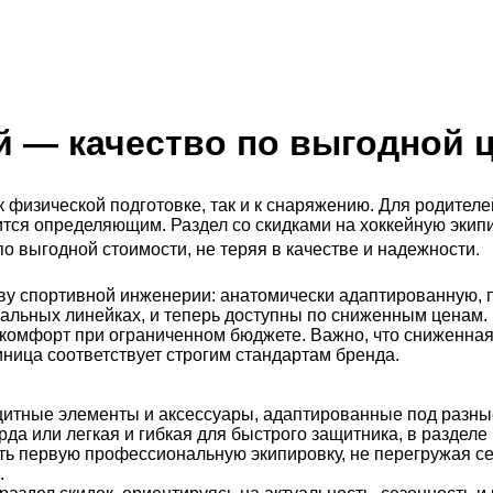
й
— качество по выгодной 
к физической подготовке, так и к снаряжению. Для родител
тся определяющим. Раздел со скидками на хоккейную экип
.
 выгодной стоимости, не теряя в качестве и надежности
ву спортивной инженерии: анатомически адаптированную, п
льных линейках, и теперь доступны по сниженным ценам. Э
комфорт при ограниченном бюджете. Важно, что сниженная 
ница соответствует строгим стандартам бренда.
итные элементы и аксессуары, адаптированные под разные
арда или легкая и гибкая для быстрого защитника, в разде
ть первую профессиональную экипировку, не перегружая с
.