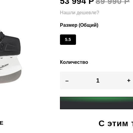
53 994 Р
89 990 Р
Нашли дешевле?
Размер (Общий)
5.5
Количество
–
+
С этим
DE