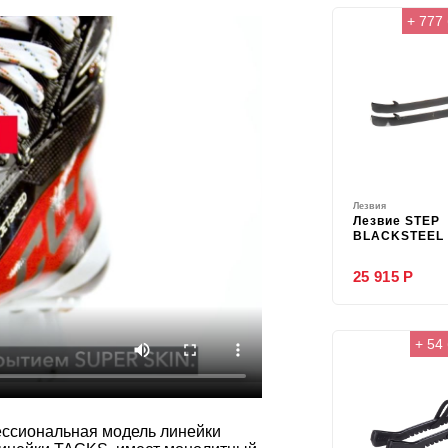
+ 777
Лезвия
Лезвие STEP
BLACKSTEEL 
25 915 Р
+ 54
ессиональная модель линейки