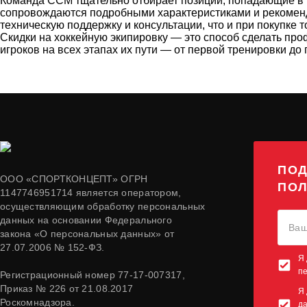
Команда CCM тщательно отбирает позиции, попадающие в ра
сопровождаются подробными характеристиками и рекоменда
техническую поддержку и консультации, что и при покупке 
Скидки на хоккейную экипировку — это способ сделать п
игроков на всех этапах их пути — от первой тренировки до
ПОД
ООО «СПОРТКОНЦЕПТ» ОГРН
ПОЛ
1147746951714 является оператором,
осуществляющим обработку персональных
данных на основании Федерального
закона «О персональных данных» от
27.07.2006 № 152-ФЗ.
Я 
п
Регистрационный номер 77-17-007317,
Приказ № 226 от 21.08.2017
Я 
Роскомнадзора.
да