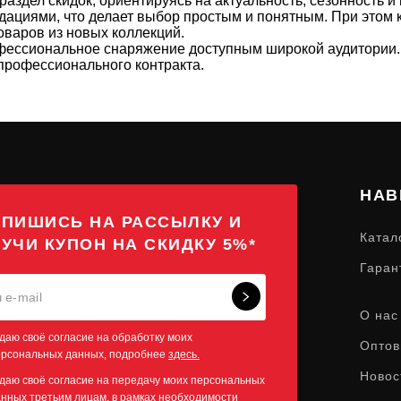
здел скидок, ориентируясь на актуальность, сезонность и
циями, что делает выбор простым и понятным. При этом к
товаров из новых коллекций.
рофессиональное снаряжение доступным широкой аудитори
 профессионального контракта.
НАВ
ПИШИСЬ НА РАССЫЛКУ И
Катал
УЧИ КУПОН НА СКИДКУ 5%*
Гаран
О нас
даю своё согласие на обработку моих
Оптов
ерсональных данных, подробнее
здесь.
Новос
даю своё согласие на передачу моих персональных
нных третьим лицам, в рамках необходимости