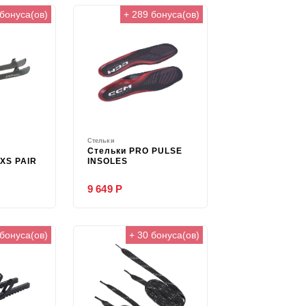
 бонуса(ов)
+ 289 бонуса(ов)
Стельки
Стельки PRO PULSE
XS PAIR
INSOLES
9 649 Р
 бонуса(ов)
+ 30 бонуса(ов)