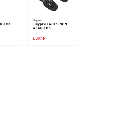
Шнурки
 BLACK
Шнурки LACES NON
WAXED BK
1 007 Р