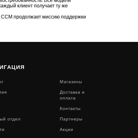
 востребованность. Все модели
аждый клиент получает ту же
и. CCM продолжает миссию поддержки
ИГАЦИЯ
ог
Магазины
тия
Доставка и
оплата
Контакты
ый отдел
Партнеры
ти
Акции