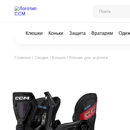
Клюшки
Коньки
Защита
Вратарям
Оде
Главная /
Скидки /
Коньки /
Коньки для игроков