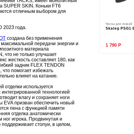
линейки TACKS, имеет монолитный
ла SUPER SKIN. Коньки FT6
ляются отличным выбором для
Чехлы для лезвий
 2023 года.
Skateg PSG1
OOT
создана без применения
я максимальной передачи энергии и
1 790 Р
омпозитного материала
 что не только улучшает
кс жесткость составляет 180, как
. Гибкий задник FLEX TENDON
 что помогает избежать
ельно влияет на катание.
й отделки используется
интегрированной технологией
тводит влагу и сохраняет ноги
ны EVA призван обеспечить новый
ется пена с функцией памяти
яя отделка анатомически
 ног игрока. Продвинутая и
поддерживает стопуи, в целом,