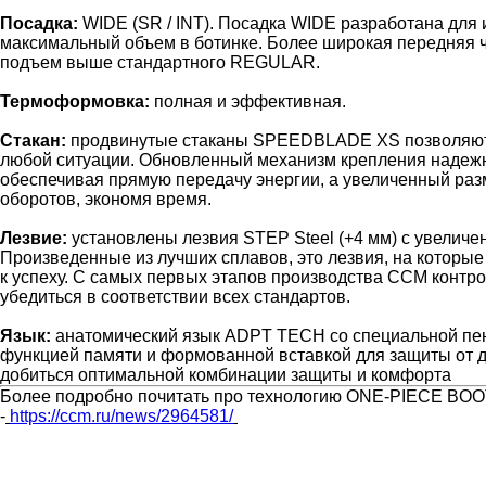
Посадка:
WIDE (SR / INT). Посадка WIDE разработана для 
максимальный объем в ботинке. Более широкая передняя ч
подъем выше стандартного REGULAR.
Термоформовка:
полная и эффективная.
Стакан:
продвинутые стаканы SPEEDBLADE XS позволяют 
любой ситуации. Обновленный механизм крепления надежн
обеспечивая прямую передачу энергии, а увеличенный раз
оборотов, экономя время.
Лезвие:
установлены лезвия STEP Steel (+4 мм) с увеличе
Произведенные из лучших сплавов, это лезвия, на которые
к успеху. С самых первых этапов производства CCM контр
убедиться в соответствии всех стандартов.
Язык:
анатомический язык ADPT TECH со специальной 
функцией памяти и формованной вставкой для защиты от 
добиться оптимальной комбинации защиты и комфорта
Более подробно почитать про технологию ONE-PIECE BOOT
-
https://ccm.ru/news/2964581/