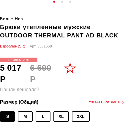
Белье Низ
Брюки утепленные мужские
OUTDOOR THERMAL PANT AD BLACK
Взрослые (SR)
Арт.
5581668
СКИДКА -25%
5 017
6 690
Р
Р
Нашли дешевле?
Размер (Общий)
УЗНАТЬ РАЗМЕР
S
M
L
XL
2XL