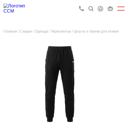
Главная /
Скидки /
Одежда /
Термобелье /
Шорты и брюки для хоккея