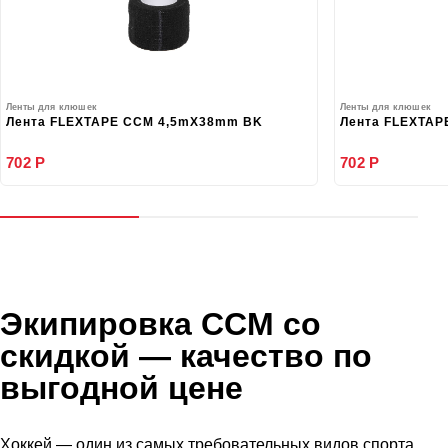
Ленты для клюшек
Ленты для клюшек
Лента FLEXTAPE CCM 4,5mX38mm BK
Лента FLEXTAP
702 Р
702 Р
Экипировка CCM со
скидкой
— качество по
выгодной цене
Хоккей — один из самых требовательных видов спорта