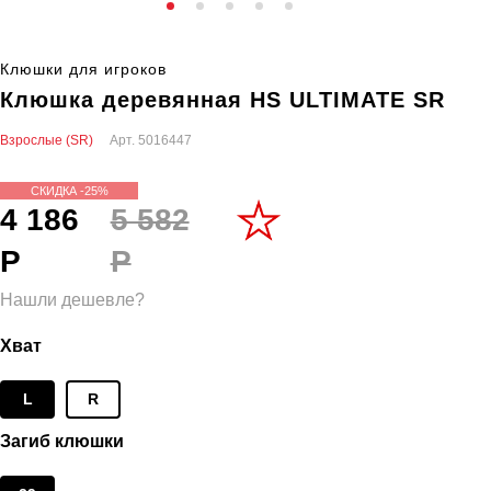
Клюшки для игроков
Клюшка деревянная HS ULTIMATE SR
Взрослые (SR)
Арт.
5016447
СКИДКА -25%
4 186
5 582
Р
Р
Нашли дешевле?
Хват
L
R
Загиб клюшки