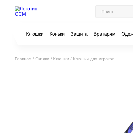
Клюшки
Коньки
Защита
Вратарям
Оде
Главная /
Скидки /
Клюшки /
Клюшки для игроков