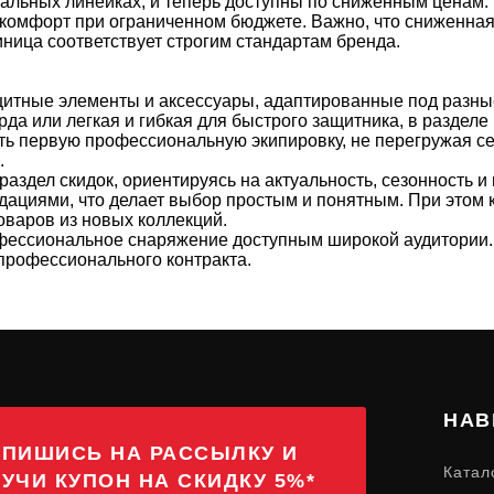
льных линейках, и теперь доступны по сниженным ценам. Э
комфорт при ограниченном бюджете. Важно, что сниженная 
ница соответствует строгим стандартам бренда.
итные элементы и аксессуары, адаптированные под разные
арда или легкая и гибкая для быстрого защитника, в разде
ть первую профессиональную экипировку, не перегружая с
.
здел скидок, ориентируясь на актуальность, сезонность и
циями, что делает выбор простым и понятным. При этом к
товаров из новых коллекций.
рофессиональное снаряжение доступным широкой аудитори
 профессионального контракта.
НАВ
ПИШИСЬ НА РАССЫЛКУ И
Катал
УЧИ КУПОН НА СКИДКУ 5%*