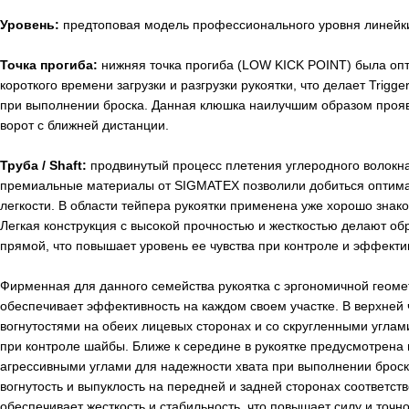
Уровень:
предтоповая модель профессионального уровня линейк
Точка прогиба:
нижняя точка прогиба (LOW KICK POINT) была оп
короткого времени загрузки и разгрузки рукоятки, что делает Trigg
при выполнении броска. Данная клюшка наилучшим образом проявл
ворот с ближней дистанции.
Труба / Shaft:
продвинутый процесс плетения углеродного воло
премиальные материалы от SIGMATEX позволили добиться оптима
легкости. В области тейпера рукоятки применена уже хорошо зна
Легкая конструкция с высокой прочностью и жесткостью делают о
прямой, что повышает уровень ее чувства при контроле и эффекти
Фирменная для данного семейства рукоятка с эргономичной ге
обеспечивает эффективность на каждом своем участке. В верхней
вогнутостями на обеих лицевых сторонах и со скругленными углам
при контроле шайбы. Ближе к середине в рукоятке предусмотрена 
агрессивными углами для надежности хвата при выполнении броск
вогнутость и выпуклость на передней и задней сторонах соответст
обеспечивает жесткость и стабильность, что повышает силу и точно