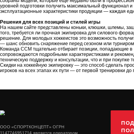
собраны модели, которые еще недавно были в профессиона
уровней подготовки получить максимальный функционал и 
эксплуатационные характеристики продукции — каждая еди
Решения для всех позиций и стилей игры
На нашем сайте представлены коньки, клюшки, шлемы, защ
того, требуется ли прочная экипировка для силового форв
решение. Для молодых хоккеистов это возможность получи
— шанс обновить снаряжение перед сезоном или турниром
Команда CCM тщательно отбирает позиции, попадающие в ра
сопровождаются подробными характеристиками и рекоменда
техническую поддержку и консультации, что и при покупке 
Скидки на хоккейную экипировку — это способ сделать п
игроков на всех этапах их пути — от первой тренировки до
ПОД
ООО «СПОРТКОНЦЕПТ» ОГРН
ПОЛ
1147746951714 является оператором,