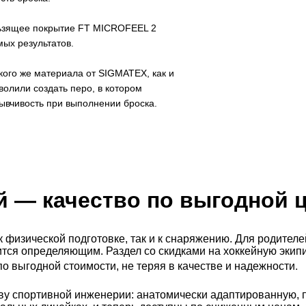
льзящее покрытие FT MICROFEEL 2
ых результатов.
кого же материала от SIGMATEX, как и
олили создать перо, в котором
зывчивость при выполнении броска.
й
— качество по выгодной 
к физической подготовке, так и к снаряжению. Для родител
тся определяющим. Раздел со скидками на хоккейную экип
.
 выгодной стоимости, не теряя в качестве и надежности
ву спортивной инженерии: анатомически адаптированную, п