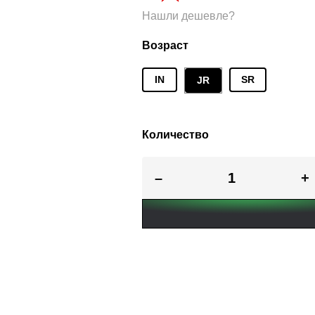
Нашли дешевле?
Возраст
IN
SR
JR
Количество
–
+