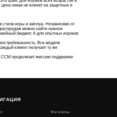
то шанс для игроков всех возрастов и
цена никак не влияет на защитные и
 стили игры и амплуа. Независимо от
ле распродаж можно найти нужное
емейный бюджет. А для опытных игроков
 востребованность. Все модели
аждый клиент получает ту же
и. CCM продолжает миссию поддержки
ИГАЦИЯ
ог
Магазины