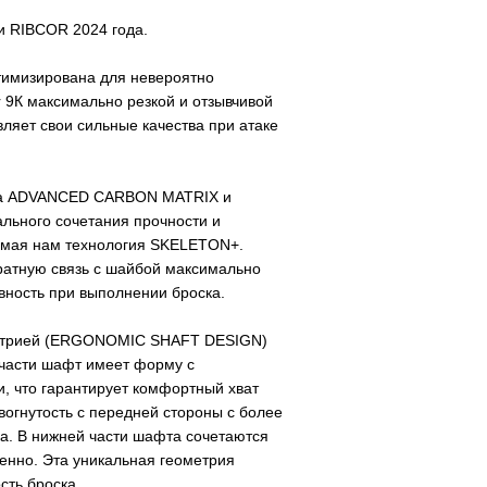
и RIBCOR 2024 года.
тимизирована для невероятно
er 9К максимально резкой и отзывчивой
яет свои сильные качества при атаке
кна ADVANCED CARBON MATRIX и
льного сочетания прочности и
комая нам технология SKELETON+.
братную связь с шайбой максимально
вность при выполнении броска.
ометрией (ERGONOMIC SHAFT DESIGN)
 части шафт имеет форму с
и, что гарантирует комфортный хват
вогнутость с передней стороны с более
а. В нижней части шафта сочетаются
венно. Эта уникальная геометрия
сть броска.