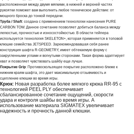
расположенная между двумя мягкими, в нижней и верхней частях
рукоятки поможет вам выполнить любое техническое действие: от
мощного броска до тонкой передачи.
Труба / Shaft
: создана с применением технологии нанесения
PURE
CARBON
TOW
. Данное сочетание позволяет добиться баланса между
легкостью, прочностью и износостойкостью. В области тейпера
используется технология SKELETON+, которая применяется в топовой
клюшке семейства
JETSPEED
. Зарекомендовавшая себя ранее
конструкция шафта R-GEOMETRY, имеет обтекаемую форму с
закругленными углами и вогнутыми сторонами. Такая форма адаптирует
хват и позволяет чувствовать шайбу еще лучше.
Покрытие Grip
: Противоскользящее покрытие расположено ближе к
нижним краям шафта, это дает максимальную отзывчивость и
сцепление клюшки во время игры.
Крюк
: Новая разработка более мягкого крюка RR-95 с
технологией PEEL PLY обеспечивает
сбалансированное сочетание ощущений, скорости
удара и контроля шайбы во время игры. А
использование материала
SIGMATEX
увеличивает
надежность и прочность данной клюшки.