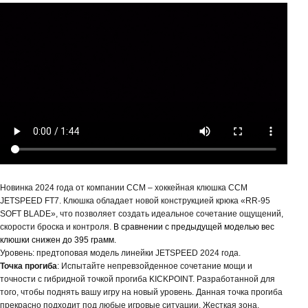
Новинка 2024 года от компании CCM – хоккейная клюшка CCM
JETSPEED
FT7. Клюшка обладает новой конструкцией крюка «RR-95
SOFT
BLADE
», что позволяет создать идеальное сочетание ощущений,
скорости броска и контроля.
В сравнении с предыдущей моделью вес
клюшки
снижен до 395 грамм.
Уровень: предтоповая модель линейки
JETSPEED
2024 года.
Точка прогиба
:
Испытайте непревзойденное сочетание мощи и
точности с гибридной точкой прогиба
KICKPOINT
. Разработанной для
того, чтобы поднять вашу игру на новый уровень. Данная точка прогиба
прекрасно подходит под любые игровые ситуации. Жесткая зона,