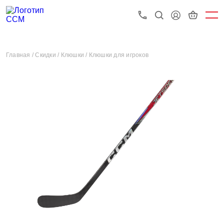
Главная /
Скидки /
Клюшки /
Клюшки для игроков