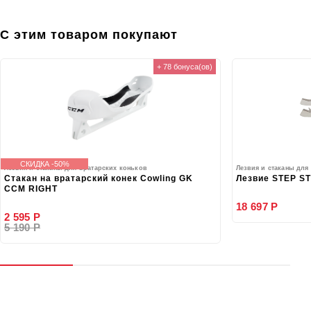
С этим товаром покупают
+ 78 бонуса(ов)
СКИДКА -50%
Лезвия и стаканы для вратарских коньков
Лезвия и стаканы для
Стакан на вратарский конек Cowling GK
Лезвие STEP S
CCM RIGHT
18 697 Р
2 595 Р
5 190 Р