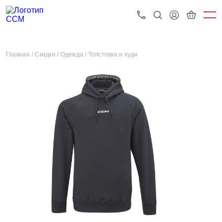
Главная /
Скидки /
Одежда /
Толстовки и худи