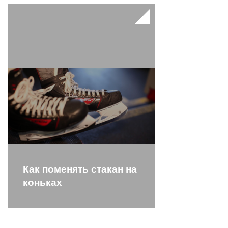
Как поменять стакан на
коньках