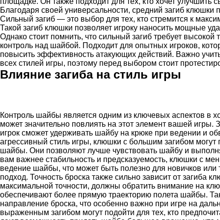
площадке. Он также подходит для тех, кто хочет улучшить 
Благодаря своей универсальности, средний загиб клюшки п
Сильный загиб — это выбор для тех, кто стремится к макси
Такой загиб клюшки позволяет игроку наносить мощные уда
Однако стоит помнить, что сильный загиб требует высокой
контроль над шайбой. Подходит для опытных игроков, кото
повысить эффективность атакующих действий. Важно учиты
всех стилей игры, поэтому перед выбором стоит протестир
Влияние загиба на стиль игры
Контроль шайбы является одним из ключевых аспектов в хо
может значительно повлиять на этот элемент вашей игры. З
игрок сможет удерживать шайбу на крюке при ведении и обв
агрессивный стиль игры, клюшки с большим загибом могут 
шайбы. Они позволяют лучше чувствовать шайбу и выполн
вам важнее стабильность и предсказуемость, клюшки с ме
ведение шайбы, что может быть полезно для новичков или 
подход. Точность броска также сильно зависит от загиба кл
максимальной точности, должны обратить внимание на клюш
обеспечивают более прямую траекторию полета шайбы. Так
направление броска, что особенно важно при игре на дальн
выраженным загибом могут подойти для тех, кто предпочит