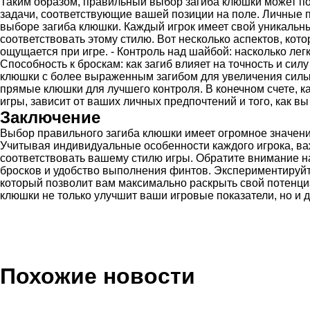
Таким образом, правильный выбор загиба клюшки может п
задачи, соответствующие вашей позиции на поле. Личные п
выборе загиба клюшки. Каждый игрок имеет свой уникальн
соответствовать этому стилю. Вот несколько аспектов, кото
ощущается при игре. - Контроль над шайбой: насколько лег
Способность к броскам: как загиб влияет на точность и сил
клюшки с более выраженным загибом для увеличения силы б
прямые клюшки для лучшего контроля. В конечном счете, к
игры, зависит от ваших личных предпочтений и того, как в
Заключение
Выбор правильного загиба клюшки имеет огромное значен
Учитывая индивидуальные особенности каждого игрока, важ
соответствовать вашему стилю игры. Обратите внимание на
бросков и удобство выполнения финтов. Экспериментируйте
который позволит вам максимально раскрыть свой потенци
клюшки не только улучшит ваши игровые показатели, но и 
Похожие новости