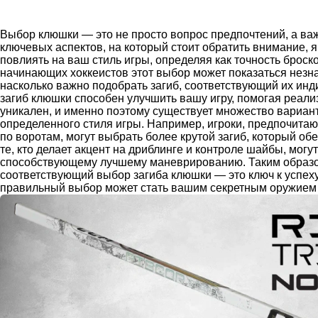
Выбор клюшки — это не просто вопрос предпочтений, а важ
ключевых аспектов, на который стоит обратить внимание, 
повлиять на ваш стиль игры, определяя как точность броско
начинающих хоккеистов этот выбор может показаться незна
насколько важно подобрать загиб, соответствующий их ин
загиб клюшки способен улучшить вашу игру, помогая реали
уникален, и именно поэтому существует множество вариант
определенного стиля игры. Например, игроки, предпочита
по воротам, могут выбрать более крутой загиб, который об
те, кто делает акцент на дриблинге и контроле шайбы, могу
способствующему лучшему маневрированию. Таким образом
соответствующий выбор загиба клюшки — это ключ к успеху 
правильный выбор может стать вашим секретным оружием 