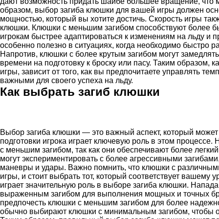
дают возможность придать шайбе большее вращение, что м
образом, выбор загиба клюшки для вашей игры должен осн
мощностью, который вы хотите достичь. Скорость игры так
клюшки. Клюшки с меньшим загибом способствуют более 
игрокам быстрее адаптироваться к изменениям на льду и 
особенно полезно в ситуациях, когда необходимо быстро р
Напротив, клюшки с более крутым загибом могут замедлять
времени на подготовку к броску или пасу. Таким образом, 
игры, зависит от того, как вы предпочитаете управлять тем
важными для своего успеха на льду.
Как выбрать загиб клюшки
Выбор загиба клюшки — это важный аспект, который может 
подготовки игрока играет ключевую роль в этом процессе.
с меньшим загибом, так как они обеспечивают более легки
могут экспериментировать с более агрессивными загибам
маневры и удары. Важно помнить, что клюшки с различными
игры, и стоит выбрать тот, который соответствует вашему 
играет значительную роль в выборе загиба клюшки. Напа
выраженным загибом для выполнения мощных и точных бро
предпочесть клюшки с меньшим загибом для более надежно
обычно выбирают клюшки с минимальным загибом, чтобы об