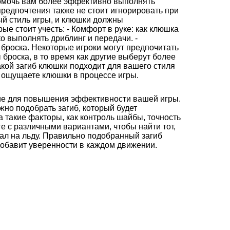
омочь вам более эффективно выполнять
редпочтения также не стоит игнорировать при
ый стиль игры, и клюшки должны
рые стоит учесть: - Комфорт в руке: как клюшка
ко выполнять дриблинг и передачи. -
у броска. Некоторые игроки могут предпочитать
роска, в то время как другие выберут более
акой загиб клюшки подходит для вашего стиля
ы ощущаете клюшки в процессе игры.
ие для повышения эффективности вашей игры.
но подобрать загиб, который будет
 такие факторы, как контроль шайбы, точность
 с различными вариантами, чтобы найти тот,
ал на льду. Правильно подобранный загиб
добавит уверенности в каждом движении.