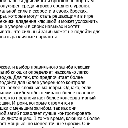
свои навыки дриблинга и бросков по воротам.
опулярен среди игроков среднего уровня.
мальной силе и скорости в своих бросках.
ры, которые могут стать решающими в игре.
 техники владения клюшкой и может усложнить
рые уверены в своих навыках и хотят
вать, что сильный загиб может не подойти для
овать различные варианты.
ккее, и выбор правильного загиба клюшки
агиб клюшки определяет, насколько легко
одке. Для тех, кто предпочитает более
подойти для более уверенного контроля
ять более сложные маневры. Однако, если
ньшим загибом обеспечивают более плавное
тех, кто предпочитает более консервативный
юшки. Игроки, которые стремятся к
ки с меньшим загибом, так как они
ой загиб позволяет лучше контролировать
их дистанциях. В то же время, клюшки с более
ает мощные, но менее точные броски. Они