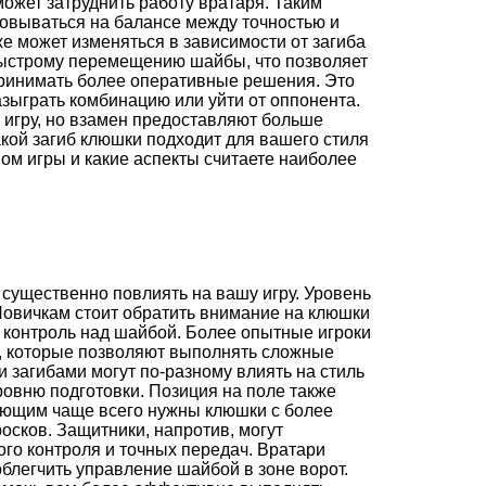
ожет затруднить работу вратаря. Таким
овываться на балансе между точностью и
же может изменяться в зависимости от загиба
быстрому перемещению шайбы, что позволяет
принимать более оперативные решения. Это
азыграть комбинацию или уйти от оппонента.
 игру, но взамен предоставляют больше
какой загиб клюшки подходит для вашего стиля
пом игры и какие аспекты считаете наиболее
существенно повлиять на вашу игру. Уровень
 Новичкам стоит обратить внимание на клюшки
й контроль над шайбой. Более опытные игроки
и, которые позволяют выполнять сложные
 загибами могут по-разному влиять на стиль
уровню подготовки. Позиция на поле также
дающим чаще всего нужны клюшки с более
сков. Защитники, напротив, могут
го контроля и точных передач. Вратари
легчить управление шайбой в зоне ворот.