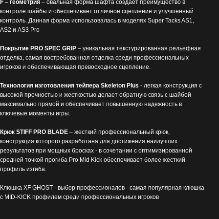
F
– геометрия
– овальная форма шафта создает преимущество в
контроле шайбы и обеспечивает отличное сцепление и улучшенный
контроль. Данная форма использовалась в моделях Super Tacks AS1,
AS2 и AS3 Pro
Покрытие PRO SPEC GRIP
– уникальная текстурированная рельефная
отделка, самая востребованная отделка среди профессиональных
игроков и обеспечивающая превосходное сцепление.
Технология изготовления тейпера S
k
eleton Plus
- легкая конструкция с
высокой прочностью и жесткостью делает обратную связь с шайбой
максимально прямой и обеспечивает повышенную надежность в
ключевые моменты игры.
Крюк STIFF PRO BLADE
– жесткий профессиональный крюк,
конструкция которого разработана для достижения наилучших
результатов при мощных бросках - в сочетании с оптимизированной
средней точкой прогиба Pro Mid Kick обеспечивает более жесткий
профиль изгиба.
Клюшка XF GHOST - выбор профессионалов - самая популярная клюшка
с MID-KICK профилем среди профессиональных игроков