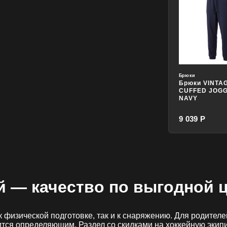
Брюки
Брюки VINTA
CUFFED JOG
NAVY
9 039 Р
й
— качество по выгодной 
к физической подготовке, так и к снаряжению. Для родител
тся определяющим. Раздел со скидками на хоккейную экип