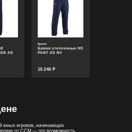
Брюки
GE
Брюки утепленные HD
GER AD
PANT AD NV
15 240 Р
цене
ей юных игроков, начинающих
ировку от CCM — это возможность