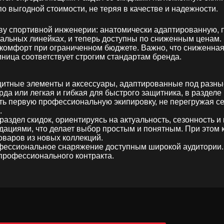
.
 выгодной стоимости, не теряя в качестве и надежности
ву спортивной инженерии: анатомически адаптированную, п
льных линейках, и теперь доступны по сниженным ценам. Э
комфорт при ограниченном бюджете. Важно, что сниженная 
ница соответствует строгим стандартам бренда.
итные элементы и аксессуары, адаптированные под разные
арда или легкая и гибкая для быстрого защитника, в разде
ть первую профессиональную экипировку, не перегружая с
.
здел скидок, ориентируясь на актуальность, сезонность и
циями, что делает выбор простым и понятным. При этом к
товаров из новых коллекций.
рофессиональное снаряжение доступным широкой аудитори
 профессионального контракта.