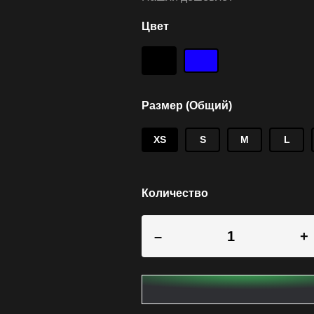
Цвет
Размер (Общий)
XS
S
M
L
Количество
–
+