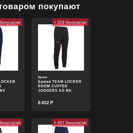
 товаром покупают
 бонуса(ов)
+ 259 бонуса(ов)
Брюки
 LOCKER
Брюки TEAM LOCKER
D
ROOM CUFFED
 NV
JOGGERS AD BK
8 632 Р
 бонуса(ов)
+ 457 бонуса(ов)