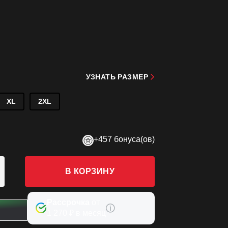
УЗНАТЬ РАЗМЕР
XL
2XL
+457 бонуса(ов)
В КОРЗИНУ
Рассрочка
от
1 270 ₽ в месяц