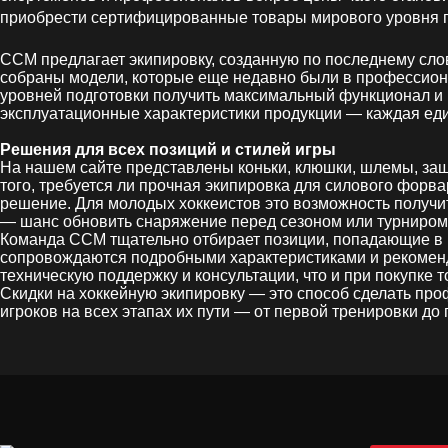
приобрести сертифицированные товары мирового уровня по
CCM предлагает экипировку, созданную по последнему сло
собраны модели, которые еще недавно были в профессиона
уровней подготовки получить максимальный функционал и 
эксплуатационные характеристики продукции — каждая еди
Решения для всех позиций и стилей игры
На нашем сайте представлены коньки, клюшки, шлемы, защ
того, требуется ли прочная экипировка для силового форв
решение. Для молодых хоккеистов это возможность получи
— шанс обновить снаряжение перед сезоном или турниром
Команда CCM тщательно отбирает позиции, попадающие в ра
сопровождаются подробными характеристиками и рекоменда
техническую поддержку и консультации, что и при покупке 
Скидки на хоккейную экипировку — это способ сделать п
игроков на всех этапах их пути — от первой тренировки до