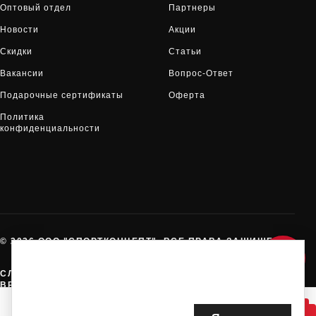
Оптовый отдел
Партнеры
Новости
Акции
Скидки
Статьи
Вакансии
Вопрос-Ответ
Подарочные сертификаты
Оферта
Политика
конфиденциальности
© 2026 ООО "СПОРТКОНЦЕПТ". ВСЕ ПРАВА ЗАЩИЩЕНЫ
Мы используем файлы cookie для корректной работы сайта,
анализа посещаемости и улучшения качества обслуживания.
СЛУЖБА ПОДДЕРЖКИ:
8-800-775-72-05
Продолжая использовать сайт, вы соглашаетесь с
Политикой
ВРЕМЯ РАБОТЫ:
10:00 - 19:00 ЕЖЕДНЕВНО
использования файлов cookie
.