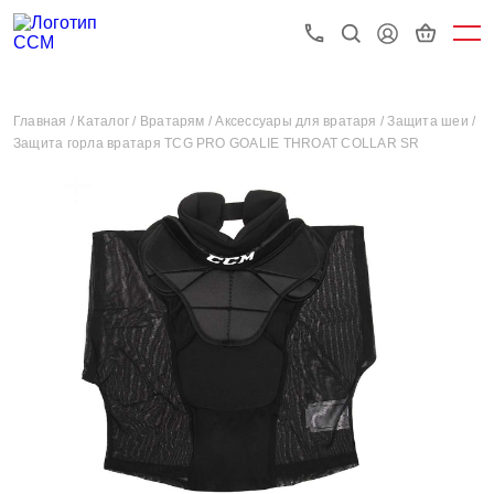
Главная /
Каталог /
Вратарям /
Аксессуары для вратаря /
Защита шеи /
Защита горла вратаря TCG PRO GOALIE THROAT COLLAR SR