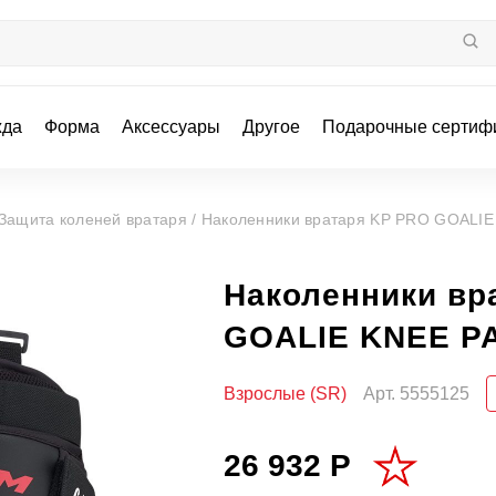
жда
Форма
Аксессуары
Другое
Подарочные сертиф
Защита коленей вратаря /
Наколенники вратаря KP PRO GOALI
Наколенники вр
GOALIE KNEE P
Взрослые (SR)
Арт.
5555125
26 932 Р