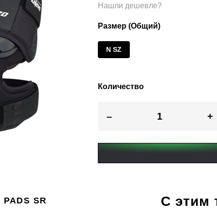
Нашли дешевле?
Размер (Общий)
N SZ
Количество
–
+
С этим
E PADS SR