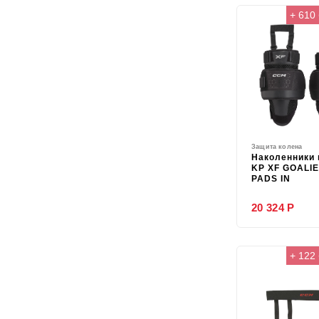
+ 610
Защита колена
Наколенники 
KP XF GOALI
PADS IN
20 324 Р
+ 122