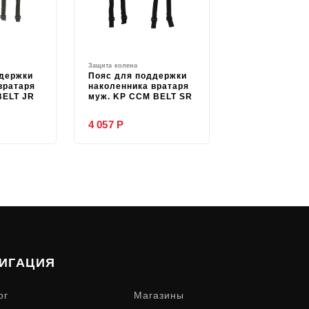
Защита колена
ддержки
Пояс для поддержки
вратаря
наколенника вратаря
BELT JR
муж. KP CCM BELT SR
4 057 Р
ИГАЦИЯ
ог
Магазины