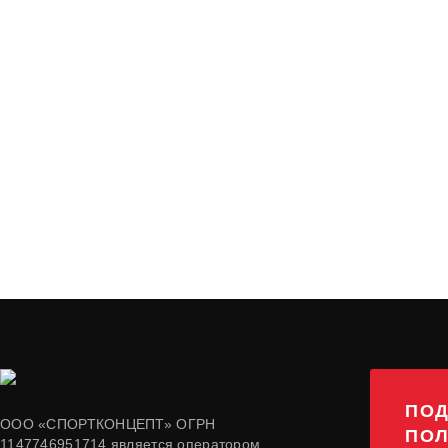
ПОД
ООО «СПОРТКОНЦЕПТ» ОГРН
ПОЛ
1147746951714 является оператором,