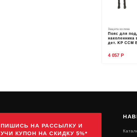
Защита колена
Пояс для по
наколенника 
дет. KP CCM 
4 057 Р
НАВ
ПИШИСЬ НА РАССЫЛКУ И
Катал
УЧИ КУПОН НА СКИДКУ 5%*