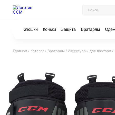
Клюшки
Коньки
Защита
Вратарям
Оде
Главная /
Каталог /
Вратарям /
Аксессуары для вратаря /