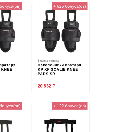
 бонуса(ов)
+ 625 бонуса(ов)
Защита колена
вратаря
Наколенники вратаря
E KNEE
KP XF GOALIE KNEE
PADS SR
20 832 Р
 бонуса(ов)
+ 122 бонуса(ов)