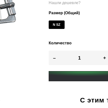
Нашли дешевле?
Размер (Общий)
N SZ
Количество
–
+
С этим
B