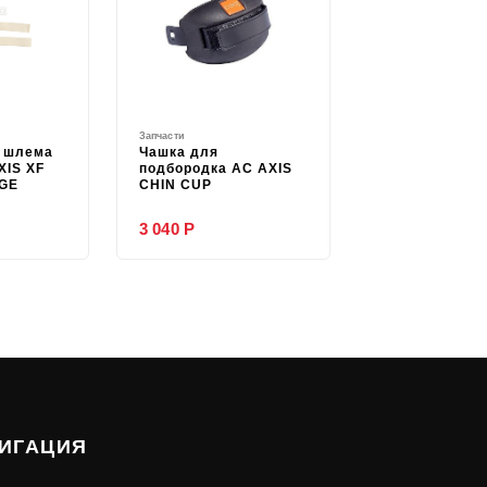
Запчасти
я шлема
Чашка для
XIS XF
подбородка AC AXIS
IGE
CHIN CUP
3 040 Р
ИГАЦИЯ