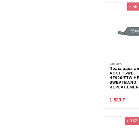
+ 55
Запчасти
Подкладка д
ACCHTSWB
HT920/FTW H
SWEATBAND
REPLACEMEN
1 820 Р
+ 152