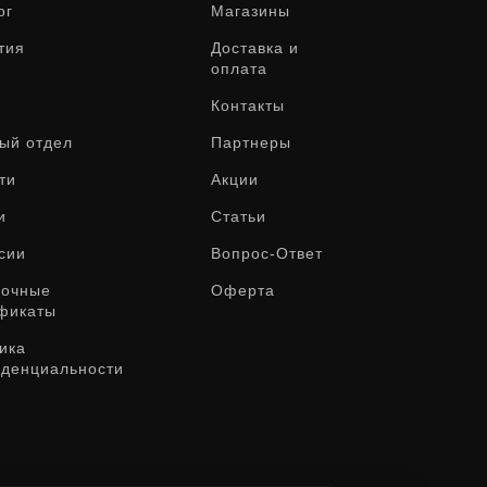
ог
Магазины
тия
Доставка и
оплата
Контакты
ый отдел
Партнеры
ти
Акции
и
Статьи
сии
Вопрос-Ответ
рочные
Оферта
фикаты
ика
денциальности