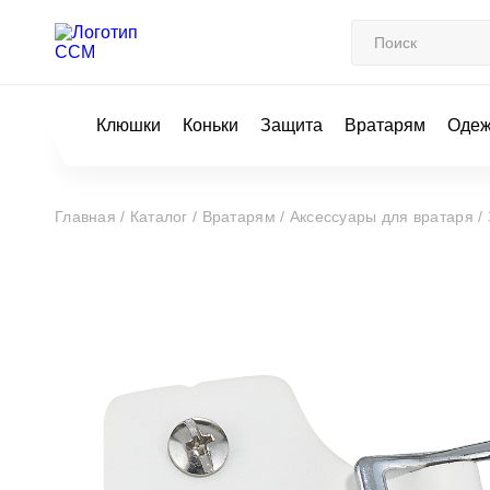
Клюшки
Коньки
Защита
Вратарям
Оде
Главная /
Каталог /
Вратарям /
Аксессуары для вратаря /