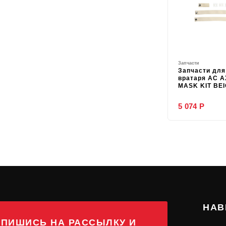
Запчасти
Запчасти дл
вратаря AC A
MASK KIT BE
5 074 Р
НАВ
ПИШИСЬ НА РАССЫЛКУ И