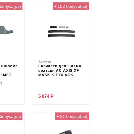
 бонуса(ов)
+ 152 бонуса(ов)
Запчасти
ля шлема
Запчасти для шлема
вратаря AC AXIS XF
ELMET
MASK KIT BLACK
T
5 074 Р
 бонуса(ов)
+ 91 бонуса(ов)