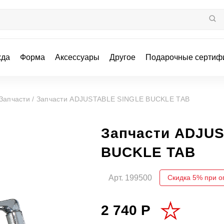
жда
Форма
Аксессуары
Другое
Подарочные сертиф
Запчасти /
Запчасти ADJUSTABLE SINGLE BUCKLE TAB
Запчасти ADJU
BUCKLE TAB
Арт.
199500
Скидка 5% при о
2 740 Р