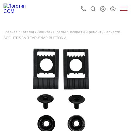
Главная /
Каталог /
Защита /
Шлемы /
Запчасти и ремонт /
Запчасти
ACCHTRSBA REAR SNAP BUTTON A