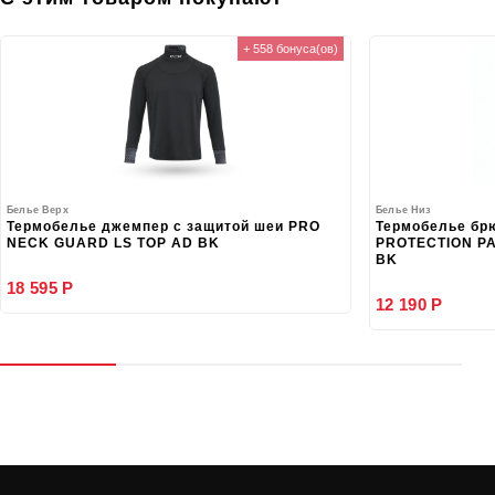
+ 558 бонуса(ов)
Белье Верх
Белье Низ
Термобелье джемпер с защитой шеи PRO
Термобелье бр
NECK GUARD LS TOP AD BK
PROTECTION PA
BK
18 595 Р
12 190 Р