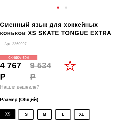
Сменный язык для хоккейных
коньков XS SKATE TONGUE EXTRA
Арт.
2360007
СКИДКА -50%
4 767
9 534
Р
Р
Нашли дешевле?
Размер (Общий)
XS
S
M
L
XL