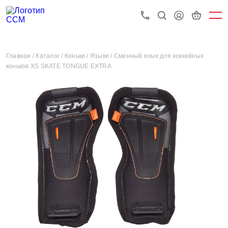
Главная /
Каталог /
Коньки /
Языки /
Сменный язык для хоккейных
коньков XS SKATE TONGUE EXTRA