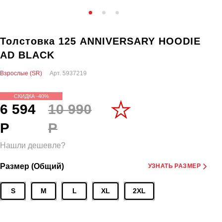
Толстовка 125 ANNIVERSARY HOODIE
AD BLACK
Взрослые (SR)
Арт.
5937219
СКИДКА -40%
6 594
10 990
Р
Р
Нашли дешевле?
Размер (Общий)
УЗНАТЬ РАЗМЕР
S
M
L
XL
2XL