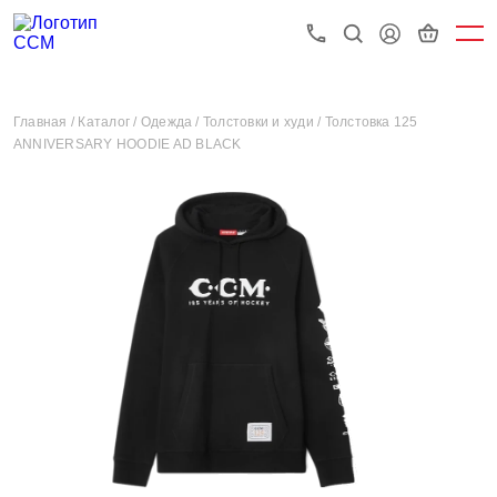
Главная /
Каталог /
Одежда /
Толстовки и худи /
Толстовка 125
ANNIVERSARY HOODIE AD BLACK