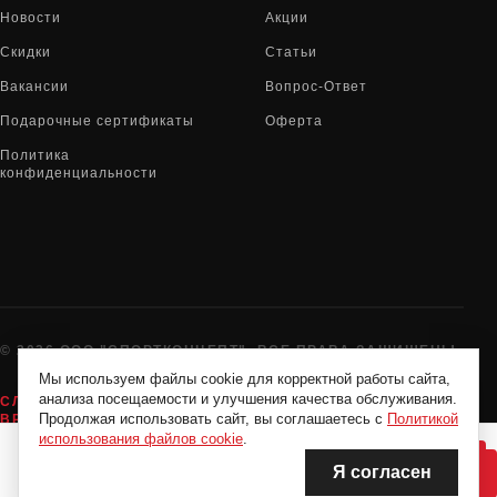
Новости
Акции
Скидки
Статьи
Вакансии
Вопрос-Ответ
Подарочные сертификаты
Оферта
Политика
конфиденциальности
© 2026 ООО "СПОРТКОНЦЕПТ". ВСЕ ПРАВА ЗАЩИЩЕНЫ
Мы используем файлы cookie для корректной работы сайта,
анализа посещаемости и улучшения качества обслуживания.
СЛУЖБА ПОДДЕРЖКИ:
8-800-775-72-05
Продолжая использовать сайт, вы соглашаетесь с
Политикой
ВРЕМЯ РАБОТЫ:
6 594 Р
10:00 - 19:00 ЕЖЕДНЕВНО
использования файлов cookie
.
10 990 Р
Я согласен
НЕТ В НАЛИЧИИ
НЕТ В НАЛИЧИИ
СКИДКА -40%