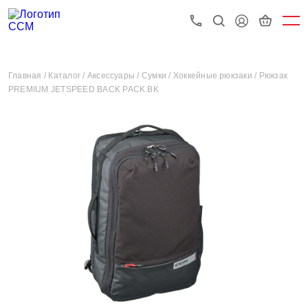
Главная /
Каталог /
Аксессуары /
Сумки /
Хоккейные рюкзаки /
Рюкзак
PREMIUM JETSPEED BACK PACK BK