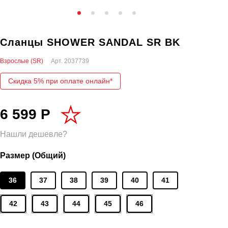
Сланцы SHOWER SANDAL SR BK
Взрослые (SR)
Арт.
2037739
Скидка 5% при оплате онлайн*
6 599 Р
Нашли дешевле?
Размер (Общий)
36
37
38
39
40
41
42
43
44
45
46