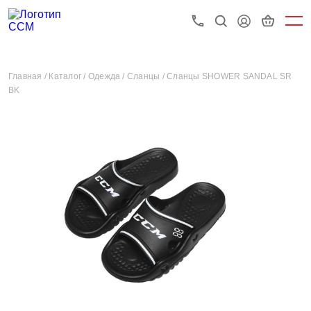
Главная /
Каталог /
Одежда /
Сланцы /
Сланцы SHOWER SANDAL SR
BK