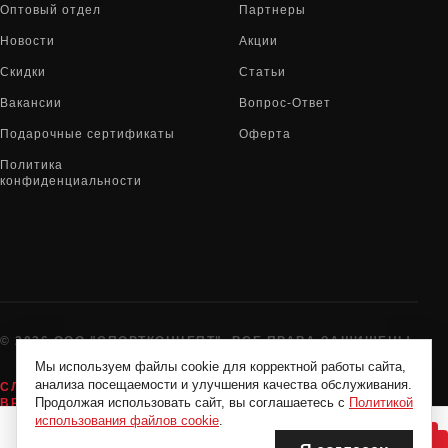
Оптовый отдел
Партнеры
Новости
Акции
Скидки
Статьи
Вакансии
Вопрос-Ответ
Подарочные сертификаты
Оферта
Политика
конфиденциальности
© 2026 ООО "СПОРТКОНЦЕПТ". ВСЕ ПРАВА ЗАЩИЩЕНЫ
Мы используем файлы cookie для корректной работы сайта,
анализа посещаемости и улучшения качества обслуживания.
СЛУЖБА ПОДДЕРЖКИ:
8-800-775-72-05
Продолжая использовать сайт, вы соглашаетесь с
Политикой
ВРЕМЯ РАБОТЫ:
2 950 Р
10:00 - 19:00 ЕЖЕДНЕВНО
использования файлов cookie
.