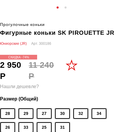
Прогулочные коньки
Фигурные коньки SK PIROUETTE JR
Юниорские (JR)
Арт.
300186
СКИДКА -74%
2 950
11 240
Р
Р
Нашли дешевле?
Размер (Общий)
28
29
27
30
32
34
26
33
25
31