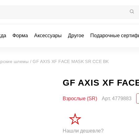
жда
Форма
Аксессуары
Другое
Подарочные сертиф
арские шлемы /
GF AXIS XF FACE MASK SR CCE BK
GF AXIS XF FAC
Взрослые (SR)
Арт.
4779883
Нашли дешевле?