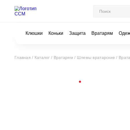
Клюшки
Коньки
Защита
Вратарям
Оде
Главная /
Каталог /
Вратарям /
Шлемы вратарские /
Врат